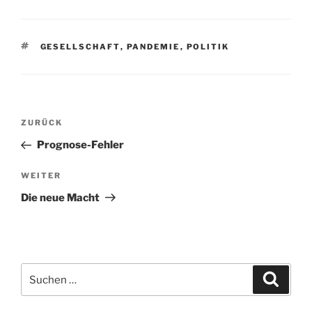
SCHLAGWÖRTER
GESELLSCHAFT
,
PANDEMIE
,
POLITIK
Beitragsnavigation
Vorheriger
ZURÜCK
Beitrag
Prognose-Fehler
Nächster
WEITER
Beitrag
Die neue Macht
Suchen
Suche
nach: