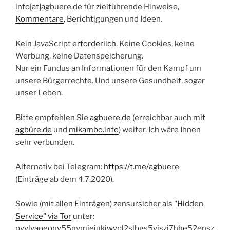
info[at]agbuere.de für zielführende Hinweise,
Kommentare
, Berichtigungen und Ideen.
Kein JavaScript
erforderlich
. Keine Cookies, keine
Werbung, keine Datenspeicherung.
Nur ein Fundus an Informationen für den Kampf um
unsere Bürgerrechte. Und unsere Gesundheit, sogar
unser Leben.
Bitte empfehlen Sie
agbuere.de
(erreichbar auch mit
agbüre.de
und
mikambo.info
) weiter. Ich wäre Ihnen
sehr verbunden.
Alternativ bei Telegram:
https://t.me/agbuere
(Einträge ab dem 4.7.2020).
Sowie (mit allen Einträgen) zensursicher als
"Hidden
Service" via Tor
unter:
pyvlvaoeony55nvmiejukjwypl2slbgs5vjszj7hhe52ensz