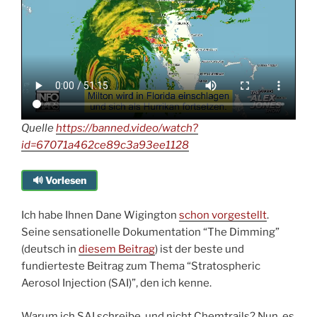
Quelle
https://banned.video/watch?
id=67071a462ce89c3a93ee1128
🔊 Vorlesen
Ich habe Ihnen Dane Wigington
schon vorgestellt
.
Seine sensationelle Dokumentation “The Dimming”
(deutsch in
diesem Beitrag
) ist der beste und
fundierteste Beitrag zum Thema “Stratospheric
Aerosol Injection (SAI)”, den ich kenne.
Warum ich SAI schreibe, und nicht Chemtrails? Nun, es