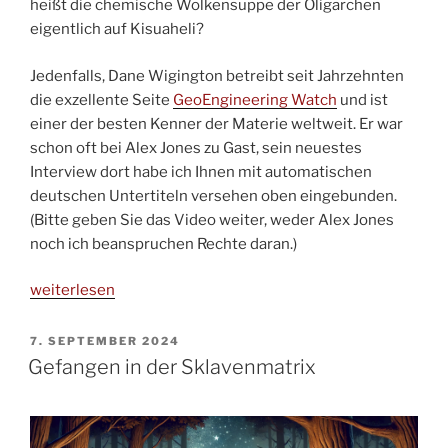
heißt die chemische Wolkensuppe der Oligarchen
eigentlich auf Kisuaheli?
Jedenfalls, Dane Wigington betreibt seit Jahrzehnten
die exzellente Seite
GeoEngineering Watch
und ist
einer der besten Kenner der Materie weltweit. Er war
schon oft bei Alex Jones zu Gast, sein neuestes
Interview dort habe ich Ihnen mit automatischen
deutschen Untertiteln versehen oben eingebunden.
(Bitte geben Sie das Video weiter, weder Alex Jones
noch ich beanspruchen Rechte daran.)
„Flammend
weiterlesen
steht
es
VERÖFFENTLICHT
7. SEPTEMBER 2024
AM
am
Gefangen in der Sklavenmatrix
Firmament“