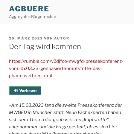
Zum
AGBUERE
Inhalt
Aggregator Bürgerrechte
springen
VERÖFFENTLICHT
25. MÄRZ 2023
VON
AUTOR
AM
Der Tag wird kommen
https://rumble.com/v2djfco-mwgfd-pressekonferenz-
vom-15.03.23-genbasierte-impfstoffe-das-
pharmaverbrec.html
🔊 Vorlesen
»Am 15.03.2023 fand die zweite Pressekonferenz der
MWGFD in München statt. Neun Fachexperten haben
sich dem Thema der genbasierten „Impfstoffe“
angenommen und die Frage gestellt, ob es sich hier