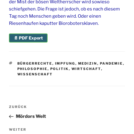
der Mist der bösen Weltherrscher wird sowieso
schiefgehen. Die Frage ist jedoch, ob es nach diesem
Tag noch Menschen geben wird. Oder einen
Riesenhaufen kaputter Biorobotersklaven.
📄 PDF Export
SCHLAGWÖRTER
BÜRGERRECHTE
,
IMPFUNG
,
MEDIZIN
,
PANDEMIE
,
PHILOSOPHIE
,
POLITIK
,
WIRTSCHAFT
,
WISSENSCHAFT
Beitragsnavigation
Vorheriger
ZURÜCK
Beitrag
Mördors Welt
Nächster
WEITER