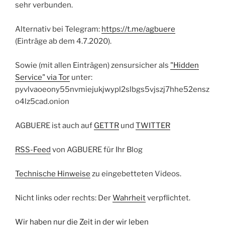
sehr verbunden.
Alternativ bei Telegram:
https://t.me/agbuere
(Einträge ab dem 4.7.2020).
Sowie (mit allen Einträgen) zensursicher als
"Hidden
Service" via Tor
unter:
pyvlvaoeony55nvmiejukjwypl2slbgs5vjszj7hhe52ensz
o4lz5cad.onion
AGBUERE ist auch auf
GETTR
und
TWITTER
RSS-Feed
von AGBUERE für Ihr Blog
Technische Hinweise
zu eingebetteten Videos.
Nicht links oder rechts: Der
Wahrheit
verpflichtet.
Wir haben nur die Zeit in der wir leben