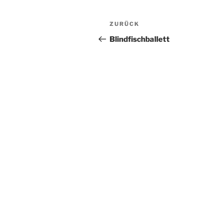
Beitragsnavigation
Vorheriger
ZURÜCK
Beitrag
Blindfischballett