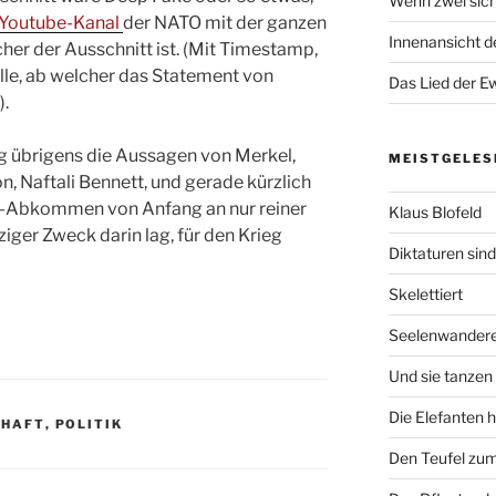
Wenn zwei sich
n Youtube-Kanal
der NATO mit der ganzen
Innenansicht de
her der Ausschnitt ist. (Mit Timestamp,
telle, ab welcher das Statement von
Das Lied der Ew
).
g übrigens die Aussagen von Merkel,
MEISTGELES
, Naftali Bennett, und gerade kürzlich
sk-Abkommen von Anfang an nur reiner
Klaus Blofeld
iger Zweck darin lag, für den Krieg
Diktaturen sin
Skelettiert
Seelenwander
Und sie tanzen 
Die Elefanten 
CHAFT
,
POLITIK
Den Teufel zum