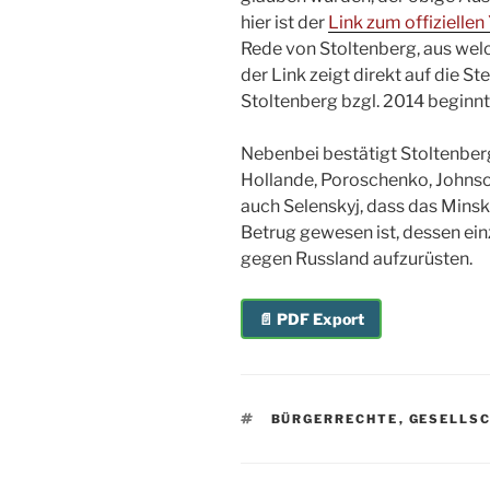
hier ist der
Link zum offizielle
Rede von Stoltenberg, aus welc
der Link zeigt direkt auf die S
Stoltenberg bzgl. 2014 beginnt
Nebenbei bestätigt Stoltenber
Hollande, Poroschenko, Johnson
auch Selenskyj, dass das Min
Betrug gewesen ist, dessen einz
gegen Russland aufzurüsten.
📄 PDF Export
SCHLAGWÖRTER
BÜRGERRECHTE
,
GESELLS