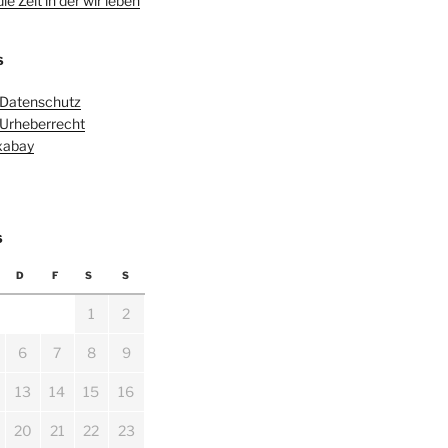
e Zeit in der wir leben
S
 Datenschutz
 Urheberrecht
ixabay
6
D
F
S
S
1
2
6
7
8
9
13
14
15
16
20
21
22
23