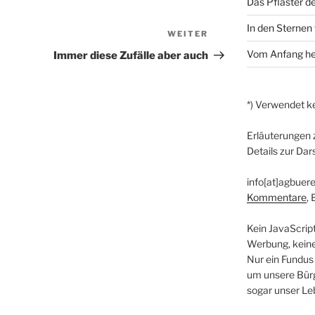
Das Pflaster de
In den Sternen 
WEITER
Nächster
Beitrag
Vom Anfang he
Immer diese Zufälle aber auch
*) Verwendet ke
Erläuterungen 
Details zur Dar
info[at]agbuere
Kommentare
,
Kein JavaScrip
Werbung, kein
Nur ein Fundus
um unsere Bürg
sogar unser Le