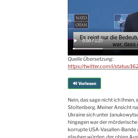
Quelle Übersetzung:
https://twitter.com/i/statu
🔊 Vorlesen
Nein, das sage nicht ich Ihnen
Stoltenberg.
Meiner
Ansicht na
Ukraine sich unter Janukowyt
hingegen war der mörderische 
korrupte USA-Vasallen-Bande an
glauben würden, der obige Aus