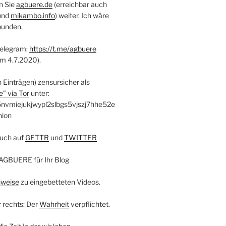
n Sie
agbuere.de
(erreichbar auch
und
mikambo.info
) weiter. Ich wäre
bunden.
Telegram:
https://t.me/agbuere
em 4.7.2020).
n Einträgen) zensursicher als
" via Tor
unter:
nvmiejukjwypl2slbgs5vjszj7hhe52e
nion
uch auf
GETTR
und
TWITTER
AGBUERE für Ihr Blog
nweise
zu eingebetteten Videos.
r rechts: Der
Wahrheit
verpflichtet.