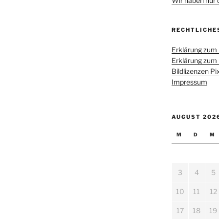
Wir haben nur di
RECHTLICHE
Erklärung zum
Erklärung zum
Bildlizenzen P
Impressum
AUGUST 202
M
D
M
3
4
5
10
11
12
17
18
19