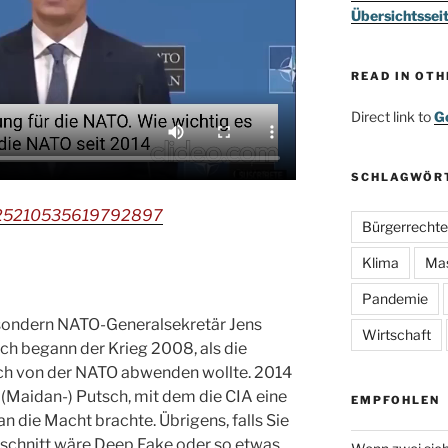
Übersichtssei
READ IN OT
Direct link to
Go
SCHLAGWÖR
s/1625210535619792897
Bürgerrechte
Klima
Ma
Pandemie
, sondern NATO-Generalsekretär Jens
Wirtschaft
ch begann der Krieg 2008, als die
sch von der NATO abwenden wollte. 2014
(Maidan-) Putsch, mit dem die CIA eine
EMPFOHLEN
 die Macht brachte. Übrigens, falls Sie
schnitt wäre Deep Fake oder so etwas,