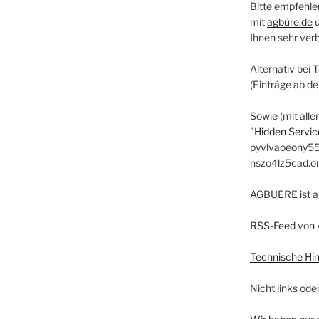
Bitte empfehle
mit
agbüre.de
Ihnen sehr ver
Alternativ bei 
(Einträge ab d
Sowie (mit alle
"Hidden Service
pyvlvaoeony55
nszo4lz5cad.o
AGBUERE ist a
RSS-Feed
von 
Technische Hi
Nicht links ode