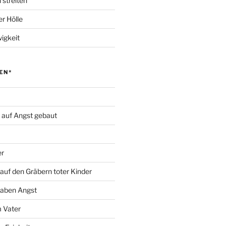
 streiten
r Hölle
igkeit
EN*
d auf Angst gebaut
er
auf den Gräbern toter Kinder
haben Angst
 Vater