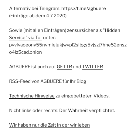
Alternativ bei Telegram:
https://t.me/agbuere
(Einträge ab dem 4.7.2020).
Sowie (mit allen Einträgen) zensursicher als
"Hidden
Service" via Tor
unter:
pyvlvaoeony55nvmiejukjwypl2slbgs5vjszj7hhe52ensz
o4lz5cad.onion
AGBUERE ist auch auf
GETTR
und
TWITTER
RSS-Feed
von AGBUERE für Ihr Blog
Technische Hinweise
zu eingebetteten Videos.
Nicht links oder rechts: Der
Wahrheit
verpflichtet.
Wir haben nur die Zeit in der wir leben