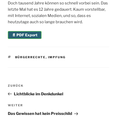
Doch tausend Jahre können so schnell vorbei sein. Das
letzte Mal hat es 12 Jahre gedauert. Kaum vorstellbar,
mit Internet, sozialen Medien, und so, dass es
heutzutage auch so lange brauchen wird.
📄 PDF Export
SCHLAGWÖRTER
BÜRGERRECHTE
,
IMPFUNG
Beitragsnavigation
Vorheriger
ZURÜCK
Beitrag
Lichtblicke im Denkdunkel
Nächster
WEITER
Beitrag
Das Gewissen hat kein Preisschild