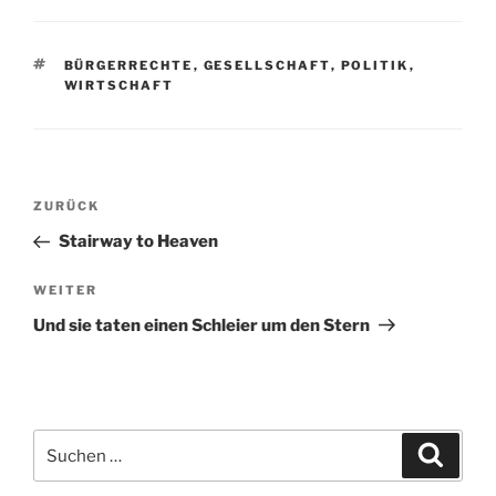
SCHLAGWÖRTER
BÜRGERRECHTE
,
GESELLSCHAFT
,
POLITIK
,
WIRTSCHAFT
Beitragsnavigation
Vorheriger
ZURÜCK
Beitrag
Stairway to Heaven
Nächster
WEITER
Beitrag
Und sie taten einen Schleier um den Stern
Suchen
Suche
nach: