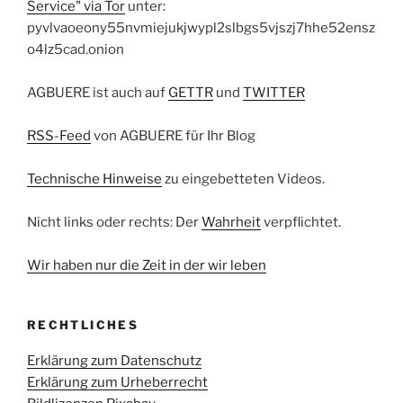
Service" via Tor
unter:
pyvlvaoeony55nvmiejukjwypl2slbgs5vjszj7hhe52ensz
o4lz5cad.onion
AGBUERE ist auch auf
GETTR
und
TWITTER
RSS-Feed
von AGBUERE für Ihr Blog
Technische Hinweise
zu eingebetteten Videos.
Nicht links oder rechts: Der
Wahrheit
verpflichtet.
Wir haben nur die Zeit in der wir leben
RECHTLICHES
Erklärung zum Datenschutz
Erklärung zum Urheberrecht