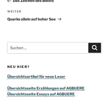
Das Zeichen des Biests
Nächster
WEITER
Beitrag
Quarks allein auf hoher See
Suchen
Suche
nach:
NEU HIER?
Übersichtsartikel für neue Leser
Übersichtsseite Erzählungen auf AGBUERE
Übersichtsseite Essays auf AGBUERE