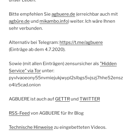
Bitte empfehlen Sie
agbuere.de
(erreichbar auch mit
agbüre.de
und
mikambo.info
) weiter. Ich wäre Ihnen
sehr verbunden.
Alternativ bei Telegram:
https://t.me/agbuere
(Einträge ab dem 4.7.2020).
Sowie (mit allen Einträgen) zensursicher als
"Hidden
Service" via Tor
unter:
pyvlvaoeony55nvmiejukjwypl2slbgs5vjszj7hhe52ensz
o4lz5cad.onion
AGBUERE ist auch auf
GETTR
und
TWITTER
RSS-Feed
von AGBUERE für Ihr Blog
Technische Hinweise
zu eingebetteten Videos.