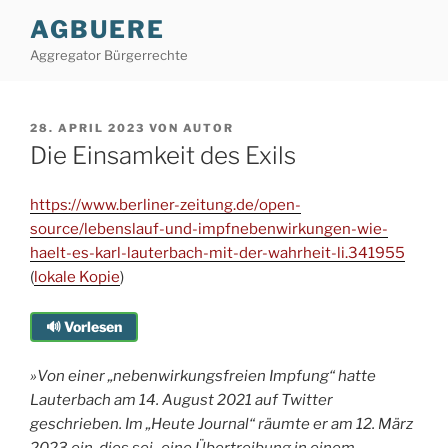
Zum
AGBUERE
Inhalt
Aggregator Bürgerrechte
springen
VERÖFFENTLICHT
28. APRIL 2023
VON
AUTOR
AM
Die Einsamkeit des Exils
https://www.berliner-zeitung.de/open-
source/lebenslauf-und-impfnebenwirkungen-wie-
haelt-es-karl-lauterbach-mit-der-wahrheit-li.341955
(
lokale Kopie
)
🔊 Vorlesen
»Von einer „nebenwirkungsfreien Impfung“ hatte
Lauterbach am 14. August 2021 auf Twitter
geschrieben. Im „Heute Journal“ räumte er am 12. März