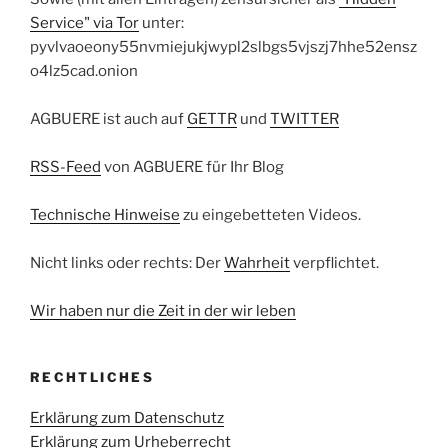
Service" via Tor
unter:
pyvlvaoeony55nvmiejukjwypl2slbgs5vjszj7hhe52ensz
o4lz5cad.onion
AGBUERE ist auch auf
GETTR
und
TWITTER
RSS-Feed
von AGBUERE für Ihr Blog
Technische Hinweise
zu eingebetteten Videos.
Nicht links oder rechts: Der
Wahrheit
verpflichtet.
Wir haben nur die Zeit in der wir leben
RECHTLICHES
Erklärung zum Datenschutz
Erklärung zum Urheberrecht