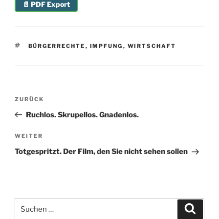
📄 PDF Export
SCHLAGWÖRTER
BÜRGERRECHTE
,
IMPFUNG
,
WIRTSCHAFT
Beitragsnavigation
Vorheriger
ZURÜCK
Beitrag
Ruchlos. Skrupellos. Gnadenlos.
Nächster
WEITER
Beitrag
Totgespritzt. Der Film, den Sie nicht sehen sollen
Suchen
Suche
nach: