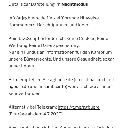
Details zur Darstellung im
Nachtmodus
info[at]agbuere.de für zielführende Hinweise,
Kommentare
, Berichtigungen und Ideen.
Kein JavaScript
erforderlich
. Keine Cookies, keine
Werbung, keine Datenspeicherung.
Nur ein Fundus an Informationen für den Kampf um
unsere Bürgerrechte. Und unsere Gesundheit, sogar
unser Leben.
Bitte empfehlen Sie
agbuere.de
(erreichbar auch mit
agbüre.de
und
mikambo.info
) weiter. Ich wäre Ihnen
sehr verbunden.
Alternativ bei Telegram:
https://t.me/agbuere
(Einträge ab dem 4.7.2020).
Sowie (mit allen Einträgen) zensursicher als
"Hidden