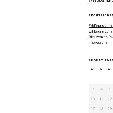
Wir haben nur di
RECHTLICHE
Erklärung zum
Erklärung zum
Bildlizenzen P
Impressum
AUGUST 202
M
D
M
3
4
5
10
11
12
17
18
19