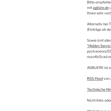
Bitte empfehle
mit
agbüre.de
Ihnen sehr ver
Alternativ bei 
(Einträge ab d
Sowie (mit alle
"Hidden Service
pyvlvaoeony55
nszo4lz5cad.o
AGBUERE ist a
RSS-Feed
von 
Technische Hi
Nicht links ode