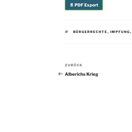
📄 PDF Export
SCHLAGWÖRTER
BÜRGERRECHTE
,
IMPFUNG
Beitragsnavigation
Vorheriger
ZURÜCK
Beitrag
Alberichs Krieg