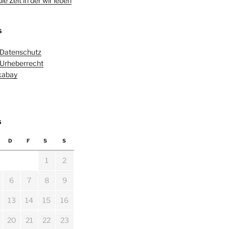
e Zeit in der wir leben
S
 Datenschutz
 Urheberrecht
ixabay
6
D
F
S
S
1
2
6
7
8
9
13
14
15
16
20
21
22
23