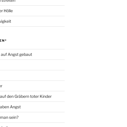
 streiten
r Hölle
igkeit
EN*
d auf Angst gebaut
er
auf den Gräbern toter Kinder
haben Angst
 man sein?