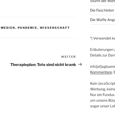
Sturm der Wah
Die Faschisten 
Die Waffe Ang
,
MEDIEN
,
PANDEMIE
,
WISSENSCHAFT
*) Verwendet ke
Erläuterungen 
Details zur Dar
WEITER
Nächster
Beitrag
Therapieplan: Tote sind nicht krank
info[at]agbuere
Kommentare
,
Kein JavaScrip
Werbung, kein
Nur ein Fundus
um unsere Bürg
sogar unser Le