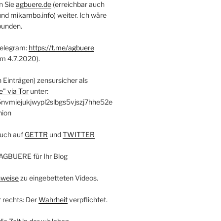
n Sie
agbuere.de
(erreichbar auch
und
mikambo.info
) weiter. Ich wäre
bunden.
Telegram:
https://t.me/agbuere
em 4.7.2020).
n Einträgen) zensursicher als
" via Tor
unter:
nvmiejukjwypl2slbgs5vjszj7hhe52e
nion
uch auf
GETTR
und
TWITTER
AGBUERE für Ihr Blog
nweise
zu eingebetteten Videos.
r rechts: Der
Wahrheit
verpflichtet.