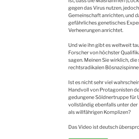
ist, dass die Maßnahmen (Lock
gegen das Virus nutzen, jedoc
Gemeinschaft anrichten, und da
gefährliches genetisches Exper
Verheerungen anrichtet.
Und wie ihn gibt es weltweit 
Forscher von höchster Qualifik
sagen. Meinen Sie wirklich, di
rechtsradikalen Bösnazispinne
Ist es nicht sehr viel wahrschei
Handvoll von Protagonisten der
gedungene Söldnertruppe für Ul
vollständig ebenfalls unter der
als willfährigen Komplizen?
Das Video ist deutsch überspr