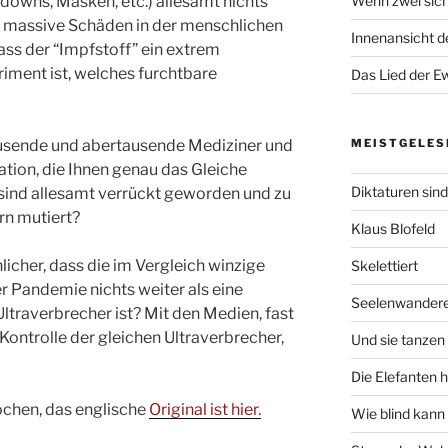
downs, Masken, etc.) allesamt nichts
Wenn zwei sich
h massive Schäden in der menschlichen
Innenansicht de
ss der “Impfstoff” ein extrem
iment ist, welches furchtbare
Das Lied der Ew
tausende und abertausende Mediziner und
MEISTGELES
ation, die Ihnen genau das Gleiche
Diktaturen sin
e sind allesamt verrückt geworden und zu
rn mutiert?
Klaus Blofeld
nlicher, dass die im Vergleich winzige
Skelettiert
 Pandemie nichts weiter als eine
Seelenwander
traverbrecher ist? Mit den Medien, fast
 Kontrolle der gleichen Ultraverbrecher,
Und sie tanzen 
Die Elefanten 
ochen, das englische
Original ist hier
.
Wie blind kann