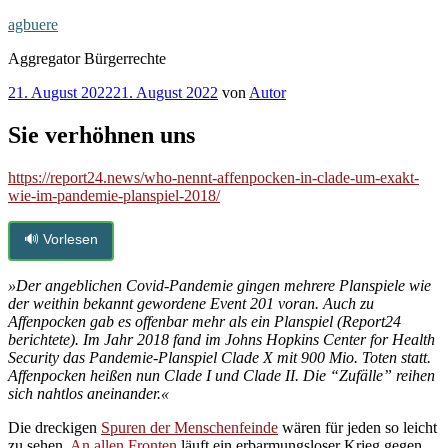
Zum
agbuere
Inhalt
Aggregator Bürgerrechte
springen
Veröffentlicht
21. August 2022
21. August 2022
von
Autor
am
Sie verhöhnen uns
https://report24.news/who-nennt-affenpocken-in-clade-um-exakt-
wie-im-pandemie-planspiel-2018/
🔊 Vorlesen
»Der angeblichen Covid-Pandemie gingen mehrere Planspiele wie
der weithin bekannt gewordene Event 201 voran. Auch zu
Affenpocken gab es offenbar mehr als ein Planspiel (Report24
berichtete). Im Jahr 2018 fand im Johns Hopkins Center for Health
Security das Pandemie-Planspiel Clade X mit 900 Mio. Toten statt.
Affenpocken heißen nun Clade I und Clade II. Die “Zufälle” reihen
sich nahtlos aneinander.«
Die dreckigen
Spuren der Menschenfeinde
wären für jeden so leicht
zu sehen.
An allen Fronten
läuft ein erbarmungsloser Krieg gegen