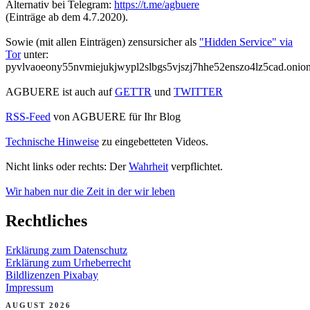
Alternativ bei Telegram:
https://t.me/agbuere
(Einträge ab dem 4.7.2020).
Sowie (mit allen Einträgen) zensursicher als
"Hidden Service" via
Tor
unter:
pyvlvaoeony55nvmiejukjwypl2slbgs5vjszj7hhe52enszo4lz5cad.onio
AGBUERE ist auch auf
GETTR
und
TWITTER
RSS-Feed
von AGBUERE für Ihr Blog
Technische Hinweise
zu eingebetteten Videos.
Nicht links oder rechts: Der
Wahrheit
verpflichtet.
Wir haben nur die Zeit in der wir leben
Rechtliches
Erklärung zum Datenschutz
Erklärung zum Urheberrecht
Bildlizenzen Pixabay
Impressum
AUGUST 2026