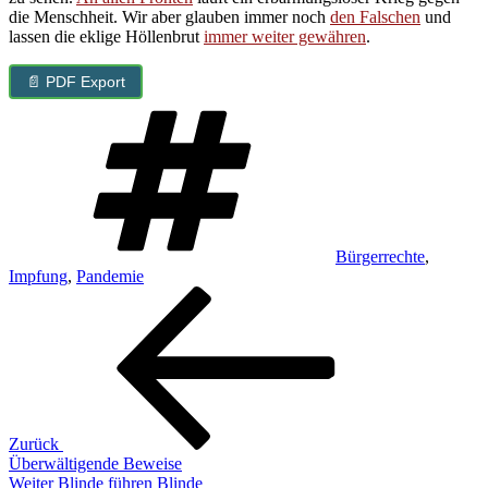
die Menschheit. Wir aber glauben immer noch
den Falschen
und
lassen die eklige Höllenbrut
immer weiter gewähren
.
📄 PDF Export
Schlagwörter
Bürgerrechte
,
Impfung
,
Pandemie
Beitragsnavigation
Vorheriger
Beitrag
Zurück
Überwältigende Beweise
Nächster
Weiter
Blinde führen Blinde