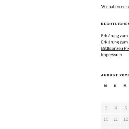
Wir haben nur di
RECHTLICHE
Erklärung zum
Erklärung zum
Bildlizenzen P
Impressum
AUGUST 202
M
D
M
3
4
5
10
11
12