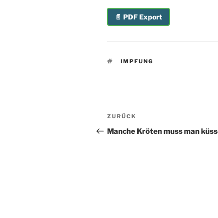
📄 PDF Export
SCHLAGWÖRTER
IMPFUNG
Beitragsnavigation
Vorheriger
ZURÜCK
Beitrag
Manche Kröten muss man küs