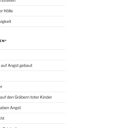
 streiten
r Hölle
igkeit
EN*
d auf Angst gebaut
er
auf den Gräbern toter Kinder
haben Angst
cht