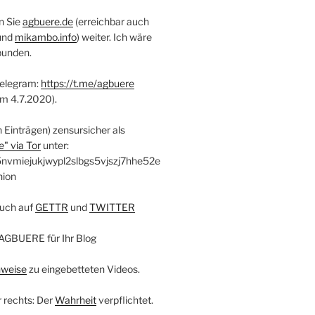
n Sie
agbuere.de
(erreichbar auch
und
mikambo.info
) weiter. Ich wäre
bunden.
Telegram:
https://t.me/agbuere
em 4.7.2020).
n Einträgen) zensursicher als
" via Tor
unter:
nvmiejukjwypl2slbgs5vjszj7hhe52e
nion
uch auf
GETTR
und
TWITTER
AGBUERE für Ihr Blog
nweise
zu eingebetteten Videos.
r rechts: Der
Wahrheit
verpflichtet.