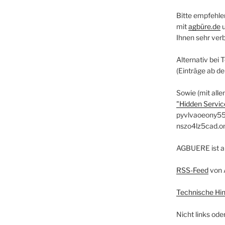
Bitte empfehle
mit
agbüre.de
Ihnen sehr ver
Alternativ bei 
(Einträge ab d
Sowie (mit alle
"Hidden Service
pyvlvaoeony55
nszo4lz5cad.o
AGBUERE ist a
RSS-Feed
von 
Technische Hi
Nicht links ode