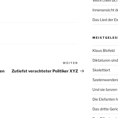
Wenn zwei sich
Innenansicht de
Das Lied der Ew
MEISTGELES
Klaus Blofeld
Diktaturen sin
WEITER
Nächster
Beitrag
Skelettiert
sen
Zutiefst verachteter Politiker XYZ
Seelenwander
Und sie tanzen 
Die Elefanten 
Das dritte Geri