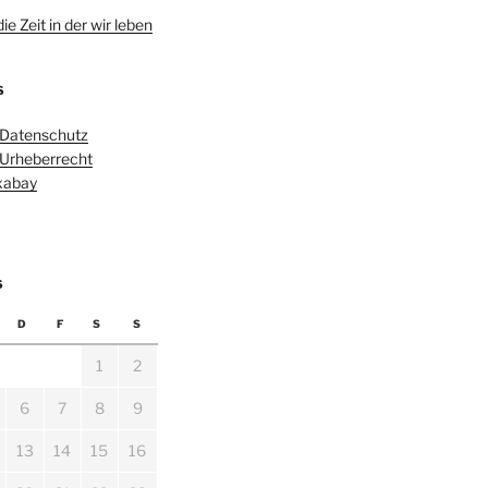
e Zeit in der wir leben
S
 Datenschutz
 Urheberrecht
ixabay
6
D
F
S
S
1
2
6
7
8
9
13
14
15
16