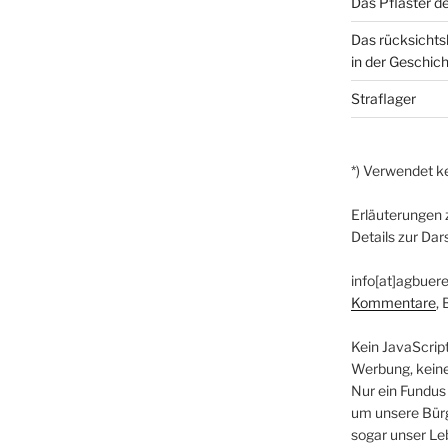
Das Pflaster de
Das rücksichts
in der Geschich
Straflager
*) Verwendet ke
Erläuterungen 
Details zur Dar
info[at]agbuere
Kommentare
,
Kein JavaScrip
Werbung, kein
Nur ein Fundus
um unsere Bürg
sogar unser Le