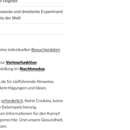
r Feigheit
loseste und dreisteste Experiment
te der Welt
ine individuellen
Besucherdaten
zur
Vorlesefunktion
stellung im
Nachtmodus
.de für zielführende Hinweise,
 Berichtigungen und Ideen.
t
erforderlich
. Keine Cookies, keine
e Datenspeicherung.
 an Informationen für den Kampf
errechte. Und unsere Gesundheit,
ben.