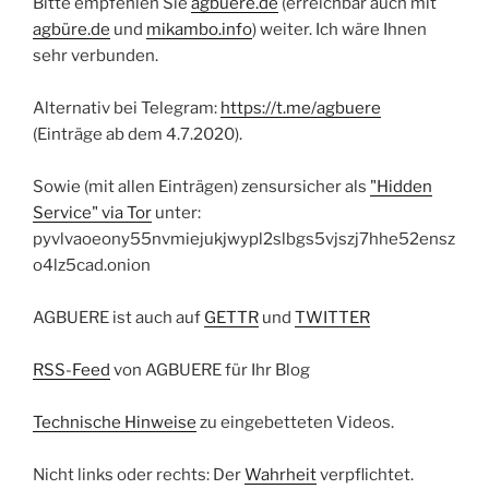
Bitte empfehlen Sie
agbuere.de
(erreichbar auch mit
agbüre.de
und
mikambo.info
) weiter. Ich wäre Ihnen
sehr verbunden.
Alternativ bei Telegram:
https://t.me/agbuere
(Einträge ab dem 4.7.2020).
Sowie (mit allen Einträgen) zensursicher als
"Hidden
Service" via Tor
unter:
pyvlvaoeony55nvmiejukjwypl2slbgs5vjszj7hhe52ensz
o4lz5cad.onion
AGBUERE ist auch auf
GETTR
und
TWITTER
RSS-Feed
von AGBUERE für Ihr Blog
Technische Hinweise
zu eingebetteten Videos.
Nicht links oder rechts: Der
Wahrheit
verpflichtet.