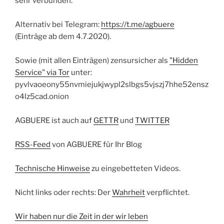
sehr verbunden.
Alternativ bei Telegram:
https://t.me/agbuere
(Einträge ab dem 4.7.2020).
Sowie (mit allen Einträgen) zensursicher als
"Hidden
Service" via Tor
unter:
pyvlvaoeony55nvmiejukjwypl2slbgs5vjszj7hhe52ensz
o4lz5cad.onion
AGBUERE ist auch auf
GETTR
und
TWITTER
RSS-Feed
von AGBUERE für Ihr Blog
Technische Hinweise
zu eingebetteten Videos.
Nicht links oder rechts: Der
Wahrheit
verpflichtet.
Wir haben nur die Zeit in der wir leben