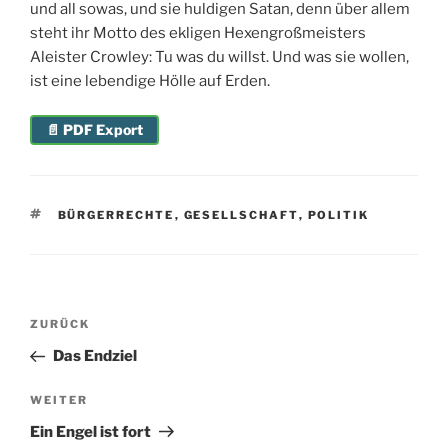
und all sowas, und sie huldigen Satan, denn über allem
steht ihr Motto des ekligen Hexengroßmeisters
Aleister Crowley: Tu was du willst. Und was sie wollen,
ist eine lebendige Hölle auf Erden.
📄 PDF Export
SCHLAGWÖRTER
BÜRGERRECHTE
,
GESELLSCHAFT
,
POLITIK
Beitragsnavigation
Vorheriger
ZURÜCK
Beitrag
Das Endziel
Nächster
WEITER
Beitrag
Ein Engel ist fort