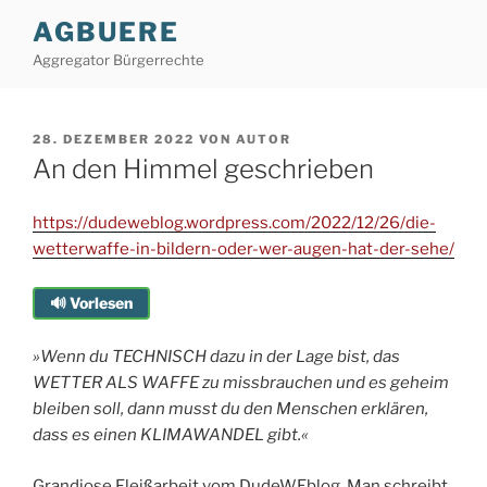
Zum
AGBUERE
Inhalt
Aggregator Bürgerrechte
springen
VERÖFFENTLICHT
28. DEZEMBER 2022
VON
AUTOR
AM
An den Himmel geschrieben
https://dudeweblog.wordpress.com/2022/12/26/die-
wetterwaffe-in-bildern-oder-wer-augen-hat-der-sehe/
🔊 Vorlesen
»Wenn du TECHNISCH dazu in der Lage bist, das
WETTER ALS WAFFE zu missbrauchen und es geheim
bleiben soll, dann musst du den Menschen erklären,
dass es einen KLIMAWANDEL gibt.«
Grandiose Fleißarbeit vom DudeWEblog. Man schreibt