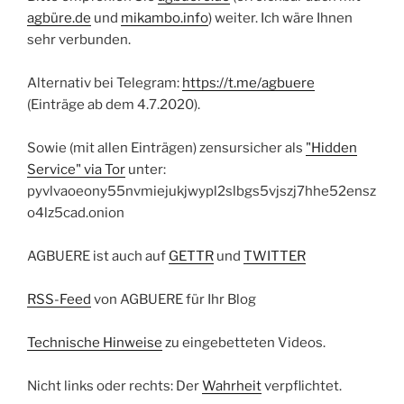
agbüre.de
und
mikambo.info
) weiter. Ich wäre Ihnen
sehr verbunden.
Alternativ bei Telegram:
https://t.me/agbuere
(Einträge ab dem 4.7.2020).
Sowie (mit allen Einträgen) zensursicher als
"Hidden
Service" via Tor
unter:
pyvlvaoeony55nvmiejukjwypl2slbgs5vjszj7hhe52ensz
o4lz5cad.onion
AGBUERE ist auch auf
GETTR
und
TWITTER
RSS-Feed
von AGBUERE für Ihr Blog
Technische Hinweise
zu eingebetteten Videos.
Nicht links oder rechts: Der
Wahrheit
verpflichtet.