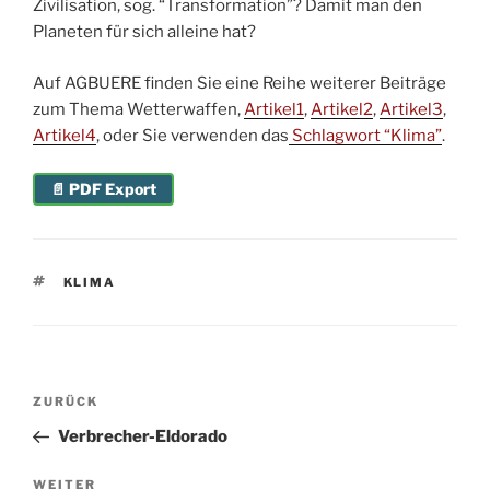
Zivilisation, sog. “Transformation”? Damit man den
Planeten für sich alleine hat?
Auf AGBUERE finden Sie eine Reihe weiterer Beiträge
zum Thema Wetterwaffen,
Artikel1
,
Artikel2
,
Artikel3
,
Artikel4
, oder Sie verwenden das
Schlagwort “Klima”
.
📄 PDF Export
SCHLAGWÖRTER
KLIMA
Beitragsnavigation
Vorheriger
ZURÜCK
Beitrag
Verbrecher-Eldorado
Nächster
WEITER