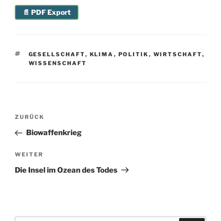
📄 PDF Export
SCHLAGWÖRTER
GESELLSCHAFT
,
KLIMA
,
POLITIK
,
WIRTSCHAFT
,
WISSENSCHAFT
Beitragsnavigation
Vorheriger
ZURÜCK
Beitrag
Biowaffenkrieg
Nächster
WEITER
Beitrag
Die Insel im Ozean des Todes