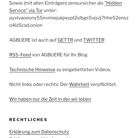
Sowie (mit allen Einträgen) zensursicher als
"Hidden
Service" via Tor
unter:
pyvlvaoeony55nvmiejukjwypl2slbgs5vjszj7hhe52ensz
o4lz5cad.onion
AGBUERE ist auch auf
GETTR
und
TWITTER
RSS-Feed
von AGBUERE für Ihr Blog
Technische Hinweise
zu eingebetteten Videos.
Nicht links oder rechts: Der
Wahrheit
verpflichtet.
Wir haben nur die Zeit in der wir leben
RECHTLICHES
Erklärung zum Datenschutz