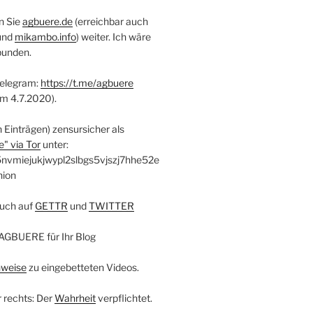
n Sie
agbuere.de
(erreichbar auch
und
mikambo.info
) weiter. Ich wäre
bunden.
Telegram:
https://t.me/agbuere
em 4.7.2020).
n Einträgen) zensursicher als
" via Tor
unter:
nvmiejukjwypl2slbgs5vjszj7hhe52e
nion
uch auf
GETTR
und
TWITTER
AGBUERE für Ihr Blog
nweise
zu eingebetteten Videos.
r rechts: Der
Wahrheit
verpflichtet.