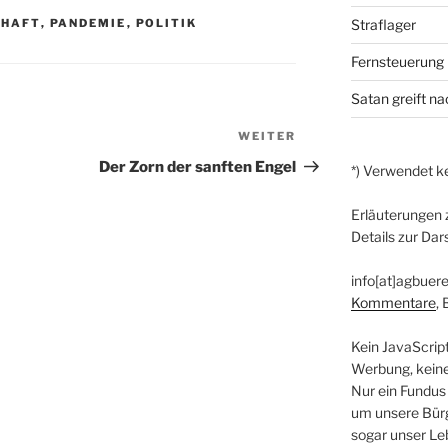
CHAFT
,
PANDEMIE
,
POLITIK
Straflager
Fernsteuerung
Satan greift n
WEITER
Nächster
Beitrag
Der Zorn der sanften Engel
*) Verwendet ke
Erläuterungen 
Details zur Dar
info[at]agbuere
Kommentare
,
Kein JavaScrip
Werbung, kein
Nur ein Fundus
um unsere Bürg
sogar unser Le