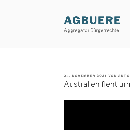
Zum
Inhalt
AGBUERE
springen
Aggregator Bürgerrechte
VERÖFFENTLICHT
24. NOVEMBER 2021
VON
AUTO
AM
Australien fleht um