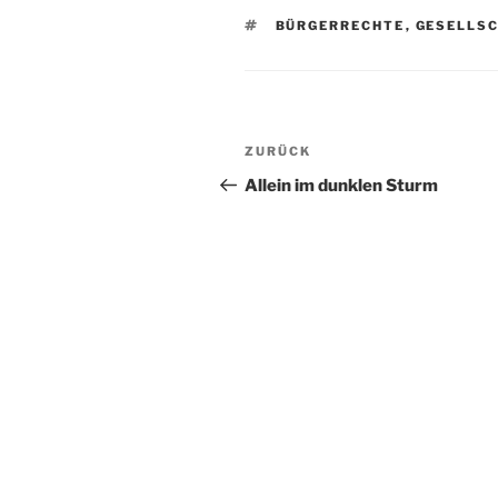
SCHLAGWÖRTER
BÜRGERRECHTE
,
GESELLS
Beitragsnavigation
Vorheriger
ZURÜCK
Beitrag
Allein im dunklen Sturm