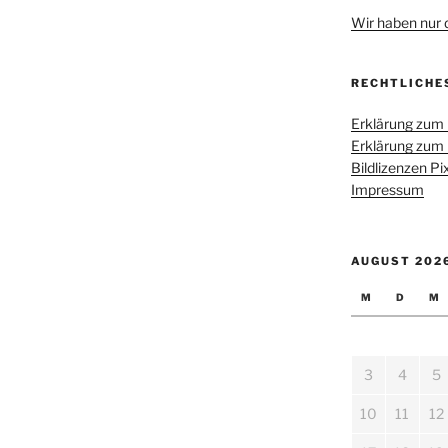
Wir haben nur di
RECHTLICHE
Erklärung zum
Erklärung zum
Bildlizenzen P
Impressum
AUGUST 202
M
D
M
3
4
5
10
11
12