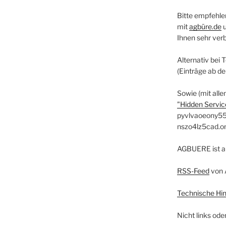
Bitte empfehle
mit
agbüre.de
Ihnen sehr ver
Alternativ bei 
(Einträge ab d
Sowie (mit alle
"Hidden Service
pyvlvaoeony55
nszo4lz5cad.o
AGBUERE ist a
RSS-Feed
von 
Technische Hi
Nicht links ode