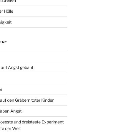
 streiten
r Hölle
igkeit
EN*
d auf Angst gebaut
er
auf den Gräbern toter Kinder
haben Angst
loseste und dreisteste Experiment
te der Welt