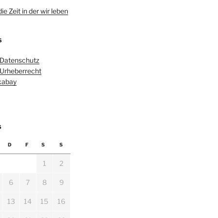
e Zeit in der wir leben
S
 Datenschutz
 Urheberrecht
ixabay
6
D
F
S
S
1
2
6
7
8
9
13
14
15
16