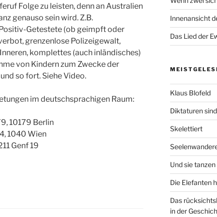
Wenn zwei sich
feruf Folge zu leisten, denn an Australien
anz genauso sein wird. Z.B.
Innenansicht de
Positiv-Getestete (ob geimpft oder
Das Lied der Ew
verbot, grenzenlose Polizeigewalt,
 Inneren, komplettes (auch inländisches)
ahme von Kindern zum Zwecke der
MEISTGELES
nd so fort. Siehe Video.
Klaus Blofeld
tretungen im deutschsprachigen Raum:
Diktaturen sin
9, 10179 Berlin
Skelettiert
2-4, 1040 Wien
211 Genf 19
Seelenwander
Und sie tanzen 
Die Elefanten 
Das rücksichts
in der Geschich