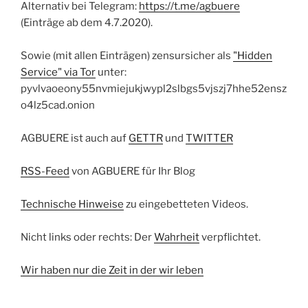
Alternativ bei Telegram:
https://t.me/agbuere
(Einträge ab dem 4.7.2020).
Sowie (mit allen Einträgen) zensursicher als
"Hidden
Service" via Tor
unter:
pyvlvaoeony55nvmiejukjwypl2slbgs5vjszj7hhe52ensz
o4lz5cad.onion
AGBUERE ist auch auf
GETTR
und
TWITTER
RSS-Feed
von AGBUERE für Ihr Blog
Technische Hinweise
zu eingebetteten Videos.
Nicht links oder rechts: Der
Wahrheit
verpflichtet.
Wir haben nur die Zeit in der wir leben