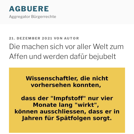
Zum
AGBUERE
Inhalt
Aggregator Bürgerrechte
springen
VERÖFFENTLICHT
21. DEZEMBER 2021
VON
AUTOR
AM
Die machen sich vor aller Welt zum
Affen und werden dafür bejubelt