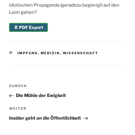
idiotischen Propaganda (geradezu begierig!) auf den
Leim gehen?
📄 PDF Export
SCHLAGWÖRTER
IMPFUNG
,
MEDIZIN
,
WISSENSCHAFT
Beitragsnavigation
Vorheriger
ZURÜCK
Beitrag
Die Mühle der Ewigkeit
Nächster
WEITER
Beitrag
Insider geht an die Öffentlichkeit