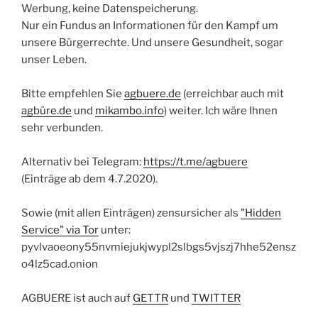
Werbung, keine Datenspeicherung.
Nur ein Fundus an Informationen für den Kampf um
unsere Bürgerrechte. Und unsere Gesundheit, sogar
unser Leben.
Bitte empfehlen Sie
agbuere.de
(erreichbar auch mit
agbüre.de
und
mikambo.info
) weiter. Ich wäre Ihnen
sehr verbunden.
Alternativ bei Telegram:
https://t.me/agbuere
(Einträge ab dem 4.7.2020).
Sowie (mit allen Einträgen) zensursicher als
"Hidden
Service" via Tor
unter:
pyvlvaoeony55nvmiejukjwypl2slbgs5vjszj7hhe52ensz
o4lz5cad.onion
AGBUERE ist auch auf
GETTR
und
TWITTER