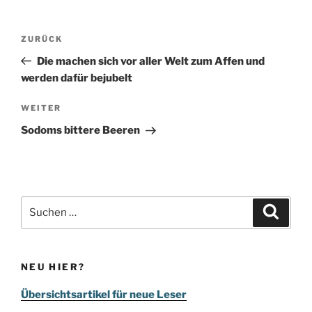
Beitragsnavigation
Vorheriger
ZURÜCK
Beitrag
Die machen sich vor aller Welt zum Affen und
werden dafür bejubelt
Nächster
WEITER
Beitrag
Sodoms bittere Beeren
Suchen
Suche
nach:
NEU HIER?
Übersichtsartikel für neue Leser