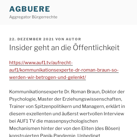
Zum
AGBUERE
Inhalt
Aggregator Bürgerrechte
springen
VERÖFFENTLICHT
22. DEZEMBER 2021
VON
AUTOR
AM
Insider geht an die Öffentlichkeit
https://www.auf1.tv/aufrecht-
auf1/kommunikationsexperte-dr-roman-braun-so-
werden-wir-betrogen-und-gelenkt/
Kommunikationsexperte Dr. Roman Braun, Doktor der
Psychologie, Master der Erziehungswissenschaften,
Trainer von Spitzenpolitikern und Managern, erklärt in
diesem exzellenten und äußerst wertvollen Interview
bei AUF1 TV die massenpsychologischen
Mechanismen hinter der von den Eliten (des Bösen)
konstruierten Panik-Pandemie. Unbedingt