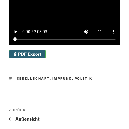
📄 PDF Export
SCHLAGWÖRTER
GESELLSCHAFT
,
IMPFUNG
,
POLITIK
Beitragsnavigation
Vorheriger
ZURÜCK
Beitrag
Außensicht