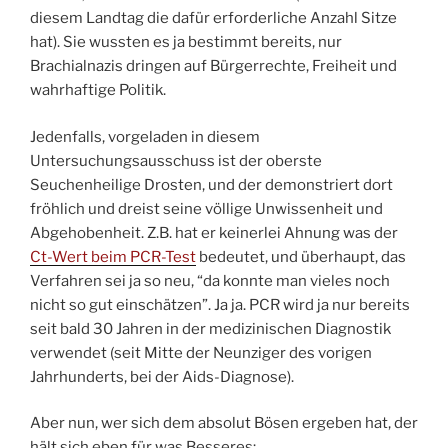
diesem Landtag die dafür erforderliche Anzahl Sitze
hat). Sie wussten es ja bestimmt bereits, nur
Brachialnazis dringen auf Bürgerrechte, Freiheit und
wahrhaftige Politik.
Jedenfalls, vorgeladen in diesem
Untersuchungsausschuss ist der oberste
Seuchenheilige Drosten, und der demonstriert dort
fröhlich und dreist seine völlige Unwissenheit und
Abgehobenheit. Z.B. hat er keinerlei Ahnung was der
Ct-Wert beim PCR-Test
bedeutet, und überhaupt, das
Verfahren sei ja so neu, “da konnte man vieles noch
nicht so gut einschätzen”. Ja ja. PCR wird ja nur bereits
seit bald 30 Jahren in der medizinischen Diagnostik
verwendet (seit Mitte der Neunziger des vorigen
Jahrhunderts, bei der Aids-Diagnose).
Aber nun, wer sich dem absolut Bösen ergeben hat, der
hält sich eben für was Besseres: