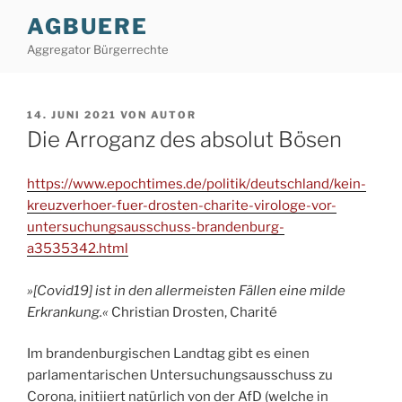
Zum
AGBUERE
Inhalt
Aggregator Bürgerrechte
springen
VERÖFFENTLICHT
14. JUNI 2021
VON
AUTOR
AM
Die Arroganz des absolut Bösen
https://www.epochtimes.de/politik/deutschland/kein-
kreuzverhoer-fuer-drosten-charite-virologe-vor-
untersuchungsausschuss-brandenburg-
a3535342.html
»[Covid19] ist in den allermeisten Fällen eine milde
Erkrankung.«
Christian Drosten, Charité
Im brandenburgischen Landtag gibt es einen
parlamentarischen Untersuchungsausschuss zu
Corona, initiiert natürlich von der AfD (welche in