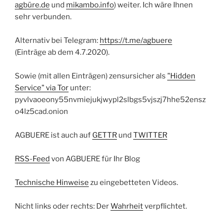
agbüre.de
und
mikambo.info
) weiter. Ich wäre Ihnen
sehr verbunden.
Alternativ bei Telegram:
https://t.me/agbuere
(Einträge ab dem 4.7.2020).
Sowie (mit allen Einträgen) zensursicher als
"Hidden
Service" via Tor
unter:
pyvlvaoeony55nvmiejukjwypl2slbgs5vjszj7hhe52ensz
o4lz5cad.onion
AGBUERE ist auch auf
GETTR
und
TWITTER
RSS-Feed
von AGBUERE für Ihr Blog
Technische Hinweise
zu eingebetteten Videos.
Nicht links oder rechts: Der
Wahrheit
verpflichtet.