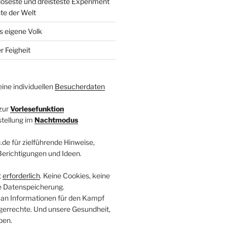
loseste und dreisteste Experiment
te der Welt
s eigene Volk
r Feigheit
ine individuellen
Besucherdaten
zur
Vorlesefunktion
stellung im
Nachtmodus
.de für zielführende Hinweise,
 Berichtigungen und Ideen.
t
erforderlich
. Keine Cookies, keine
e Datenspeicherung.
 an Informationen für den Kampf
errechte. Und unsere Gesundheit,
ben.