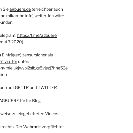
n Sie
agbuere.de
(erreichbar auch
und
mikambo.info
) weiter. Ich wäre
bunden.
Telegram:
https://t.me/agbuere
em 4.7.2020).
n Einträgen) zensursicher als
" via Tor
unter:
nvmiejukjwypl2slbgs5vjszj7hhe52e
nion
uch auf
GETTR
und
TWITTER
AGBUERE für Ihr Blog
nweise
zu eingebetteten Videos.
r rechts: Der
Wahrheit
verpflichtet.