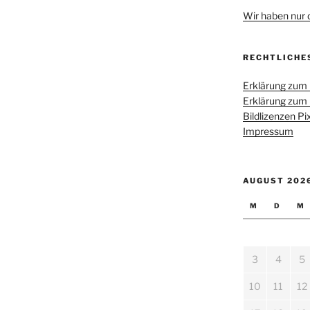
Wir haben nur di
RECHTLICHE
Erklärung zum
Erklärung zum
Bildlizenzen P
Impressum
AUGUST 202
M
D
M
3
4
5
10
11
12