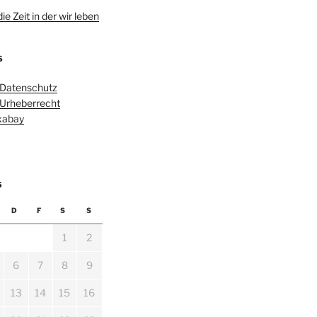
e Zeit in der wir leben
S
 Datenschutz
 Urheberrecht
ixabay
6
D
F
S
S
1
2
6
7
8
9
13
14
15
16