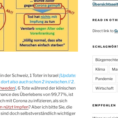
Übersichtssei
READ IN OT
Direct link to
Go
SCHLAGWÖR
Bürgerrechte
Klima
Ma
n der Schweiz, 1 Toter in Israel
[Update:
Pandemie
, dort also auch schon 2 inzwischen // 2.
Schweden
]
, 6 Tote während der klinischen
Wirtschaft
hance des Überlebens von 99,77%, ist
ch mit Corona zu infizieren, als sich
EMPFOHLEN
 nützt Impfen
? Aber ich bitte Sie, die
sind doch selbstverständlich wichtiger