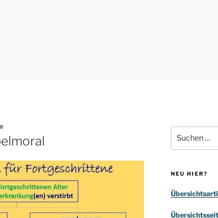
R
Suchen
pelmoral
nach:
NEU HIER?
Übersichtsarti
Übersichtssei