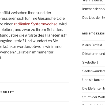
Wenn zwei sich
Innenansicht de
nflikt zwischen Ihnen und der
Das Lied der Ew
ressieren sich für Ihre Gesundheit, die
hne einen
radikalen Systemwechsel
wird
 bleiben, und zwar zu Ihrem Schaden.
MEISTGELES
sindustrie die größte des Planeten ist?
ungsindustrie? Und wundert es Sie
Klaus Blofeld
er kränker werden, obwohl wir immer
fwenden? Es ist ein immanenter
Diktaturen sin
t.
Skelettiert
Seelenwander
Und sie tanzen 
Die Elefanten 
TSCHAFT
Sturm der Wah