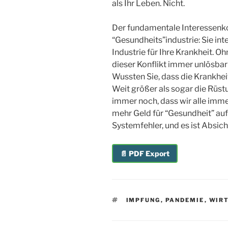
als Ihr Leben. Nicht.
Der fundamentale Interessenko
“Gesundheits”industrie: Sie inte
Industrie für Ihre Krankheit. O
dieser Konflikt immer unlösbar
Wussten Sie, dass die Krankheit
Weit größer als sogar die Rüst
immer noch, dass wir alle imm
mehr Geld für “Gesundheit” au
Systemfehler, und es ist Absich
📄 PDF Export
SCHLAGWÖRTER
IMPFUNG
,
PANDEMIE
,
WIR