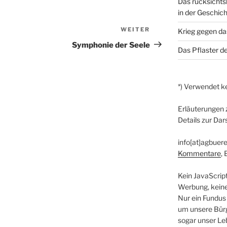
Das rücksichts
in der Geschich
WEITER
Nächster
Krieg gegen da
Beitrag
Symphonie der Seele
Das Pflaster de
*) Verwendet ke
Erläuterungen 
Details zur Dar
info[at]agbuere
Kommentare
,
Kein JavaScrip
Werbung, kein
Nur ein Fundus
um unsere Bürg
sogar unser Le