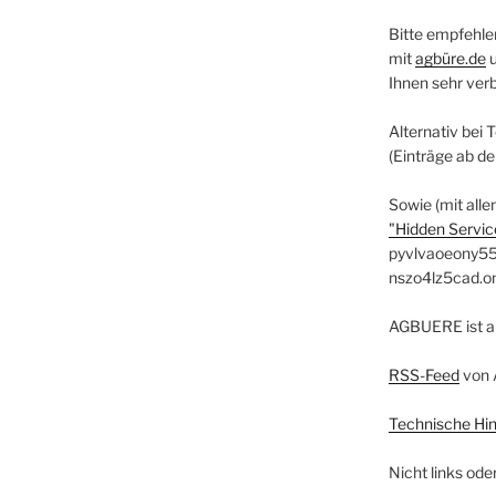
Bitte empfehle
mit
agbüre.de
Ihnen sehr ver
Alternativ bei 
(Einträge ab d
Sowie (mit alle
"Hidden Service
pyvlvaoeony55
nszo4lz5cad.o
AGBUERE ist a
RSS-Feed
von 
Technische Hi
Nicht links ode