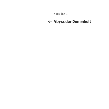
Beitragsnavigation
Vorheriger
ZURÜCK
Beitrag
Abyss der Dummheit