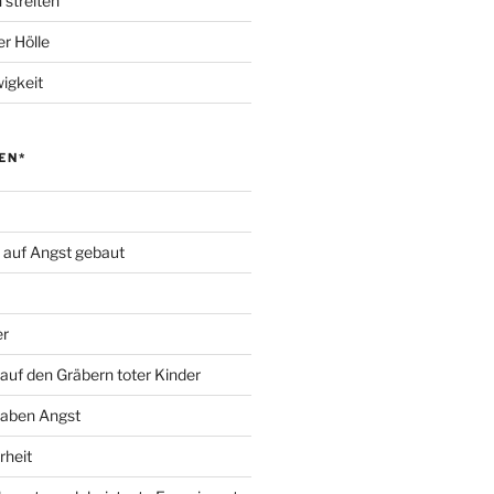
 streiten
r Hölle
igkeit
EN*
d auf Angst gebaut
er
auf den Gräbern toter Kinder
haben Angst
rheit