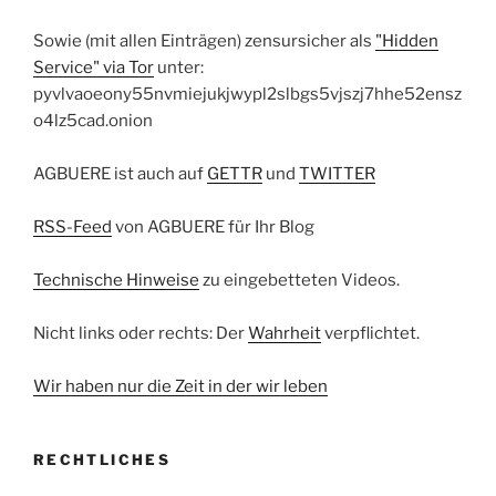
Sowie (mit allen Einträgen) zensursicher als
"Hidden
Service" via Tor
unter:
pyvlvaoeony55nvmiejukjwypl2slbgs5vjszj7hhe52ensz
o4lz5cad.onion
AGBUERE ist auch auf
GETTR
und
TWITTER
RSS-Feed
von AGBUERE für Ihr Blog
Technische Hinweise
zu eingebetteten Videos.
Nicht links oder rechts: Der
Wahrheit
verpflichtet.
Wir haben nur die Zeit in der wir leben
RECHTLICHES