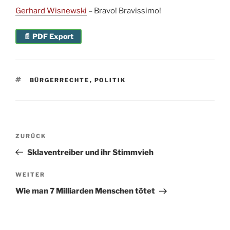
Gerhard Wisnewski
– Bravo! Bravissimo!
📄 PDF Export
SCHLAGWÖRTER
BÜRGERRECHTE
,
POLITIK
Beitragsnavigation
Vorheriger
ZURÜCK
Beitrag
Sklaventreiber und ihr Stimmvieh
Nächster
WEITER
Beitrag
Wie man 7 Milliarden Menschen tötet