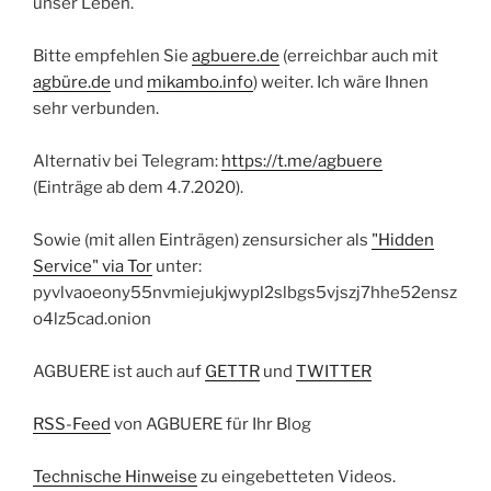
unser Leben.
Bitte empfehlen Sie
agbuere.de
(erreichbar auch mit
agbüre.de
und
mikambo.info
) weiter. Ich wäre Ihnen
sehr verbunden.
Alternativ bei Telegram:
https://t.me/agbuere
(Einträge ab dem 4.7.2020).
Sowie (mit allen Einträgen) zensursicher als
"Hidden
Service" via Tor
unter:
pyvlvaoeony55nvmiejukjwypl2slbgs5vjszj7hhe52ensz
o4lz5cad.onion
AGBUERE ist auch auf
GETTR
und
TWITTER
RSS-Feed
von AGBUERE für Ihr Blog
Technische Hinweise
zu eingebetteten Videos.