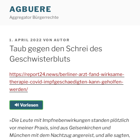
Zum
AGBUERE
Inhalt
Aggregator Bürgerrechte
springen
VERÖFFENTLICHT
1. APRIL 2022
VON
AUTOR
AM
Taub gegen den Schrei des
Geschwisterbluts
https://report24.news/berliner-arzt-fand-wirksame-
therapie-covid-impfgeschaedigten-kann-geholfen-
werden/
🔊 Vorlesen
»Die Leute mit Impfnebenwirkungen standen plötzlich
vor meiner Praxis, sind aus Gelsenkirchen und
München mit dem Nachtzug angereist, und alle sagten,