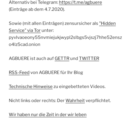
Alternativ bei Telegram:
https://t.me/agbuere
(Einträge ab dem 4.7.2020).
Sowie (mit allen Einträgen) zensursicher als
"Hidden
Service" via Tor
unter:
pyvlvaoeony55nvmiejukjwypl2slbgs5vjszj7hhe52ensz
o4lz5cad.onion
AGBUERE ist auch auf
GETTR
und
TWITTER
RSS-Feed
von AGBUERE für Ihr Blog
Technische Hinweise
zu eingebetteten Videos.
Nicht links oder rechts: Der
Wahrheit
verpflichtet.
Wir haben nur die Zeit in der wir leben