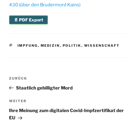
4:10 (über den Brudermord Kains)
📄 PDF Export
SCHLAGWÖRTER
IMPFUNG
,
MEDIZIN
,
POLITIK
,
WISSENSCHAFT
Beitragsnavigation
Vorheriger
ZURÜCK
Beitrag
Staatlich gebilligter Mord
Nächster
WEITER
Beitrag
Ihre Meinung zum digitalen Covid-Impfzertifikat der
EU