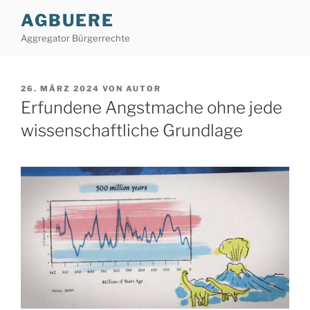
Zum
AGBUERE
Inhalt
Aggregator Bürgerrechte
springen
VERÖFFENTLICHT
26. MÄRZ 2024
VON
AUTOR
AM
Erfundene Angstmache ohne jede
wissenschaftliche Grundlage