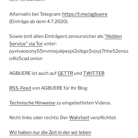
Alternativ bei Telegram:
https://t.me/agbuere
(Einträge ab dem 4.7.2020).
Sowie (mit allen Einträgen) zensursicher als
"Hidden
Service" via Tor
unter:
pyvlvaoeony55nvmiejukjwypl2slbgs5vjszj7hhe52ensz
o4lz5cad.onion
AGBUERE ist auch auf
GETTR
und
TWITTER
RSS-Feed
von AGBUERE für Ihr Blog
Technische Hinweise
zu eingebetteten Videos.
Nicht links oder rechts: Der
Wahrheit
verpflichtet.
Wir haben nur die Zeit in der wir leben