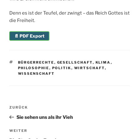
Denn es ist der Teufel, der zwingt – das Reich Gottes ist
die Freiheit.
📄 PDF Export
SCHLAGWÖRTER
BÜRGERRECHTE
,
GESELLSCHAFT
,
KLIMA
,
PHILOSOPHIE
,
POLITIK
,
WIRTSCHAFT
,
WISSENSCHAFT
Beitragsnavigation
Vorheriger
ZURÜCK
Beitrag
Sie sehen uns als ihr Vieh
Nächster
WEITER
Beitrag