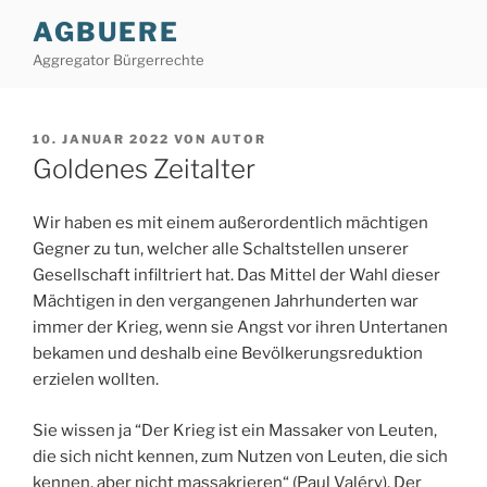
Zum
AGBUERE
Inhalt
Aggregator Bürgerrechte
springen
VERÖFFENTLICHT
10. JANUAR 2022
VON
AUTOR
AM
Goldenes Zeitalter
Wir haben es mit einem außerordentlich mächtigen
Gegner zu tun, welcher alle Schaltstellen unserer
Gesellschaft infiltriert hat. Das Mittel der Wahl dieser
Mächtigen in den vergangenen Jahrhunderten war
immer der Krieg, wenn sie Angst vor ihren Untertanen
bekamen und deshalb eine Bevölkerungsreduktion
erzielen wollten.
Sie wissen ja “Der Krieg ist ein Massaker von Leuten,
die sich nicht kennen, zum Nutzen von Leuten, die sich
kennen, aber nicht massakrieren“ (Paul Valéry). Der