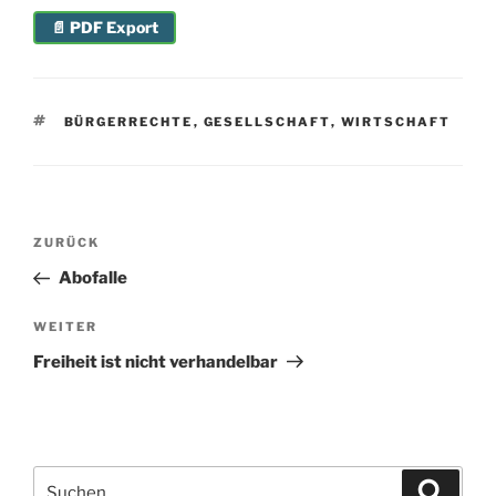
📄 PDF Export
SCHLAGWÖRTER
BÜRGERRECHTE
,
GESELLSCHAFT
,
WIRTSCHAFT
Beitragsnavigation
Vorheriger
ZURÜCK
Beitrag
Abofalle
Nächster
WEITER
Beitrag
Freiheit ist nicht verhandelbar
Suchen
Suche