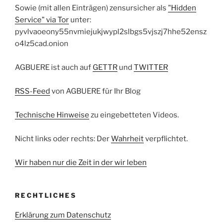
Sowie (mit allen Einträgen) zensursicher als
"Hidden
Service" via Tor
unter:
pyvlvaoeony55nvmiejukjwypl2slbgs5vjszj7hhe52ensz
o4lz5cad.onion
AGBUERE ist auch auf
GETTR
und
TWITTER
RSS-Feed
von AGBUERE für Ihr Blog
Technische Hinweise
zu eingebetteten Videos.
Nicht links oder rechts: Der
Wahrheit
verpflichtet.
Wir haben nur die Zeit in der wir leben
RECHTLICHES
Erklärung zum Datenschutz