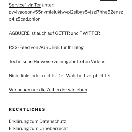
Service" via Tor
unter:
pyvlvaoeony55nvmiejukjwypl2slbgs5vjszj7hhe52ensz
o4lz5cad.onion
AGBUERE ist auch auf
GETTR
und
TWITTER
RSS-Feed
von AGBUERE für Ihr Blog
Technische Hinweise
zu eingebetteten Videos.
Nicht links oder rechts: Der
Wahrheit
verpflichtet.
Wir haben nur die Zeit in der wir leben
RECHTLICHES
Erklärung zum Datenschutz
Erklärung zum Urheberrecht