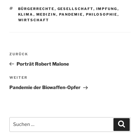
SCHLAGWÖRTER
BÜRGERRECHTE
,
GESELLSCHAFT
,
IMPFUNG
,
KLIMA
,
MEDIZIN
,
PANDEMIE
,
PHILOSOPHIE
,
WIRTSCHAFT
Beitragsnavigation
Vorheriger
ZURÜCK
Beitrag
Porträt Robert Malone
Nächster
WEITER
Beitrag
Pandemie der Biowaffen-Opfer
Suchen
Suche
nach: