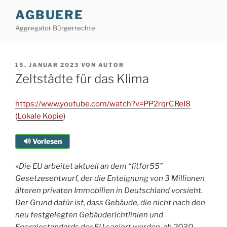
Zum
AGBUERE
Inhalt
Aggregator Bürgerrechte
springen
VERÖFFENTLICHT
15. JANUAR 2023
VON
AUTOR
AM
Zeltstädte für das Klima
https://www.youtube.com/watch?v=PP2rqrCReI8
(
Lokale Kopie
)
🔊 Vorlesen
»Die EU arbeitet aktuell an dem “fitfor55”
Gesetzesentwurf, der die Enteignung von 3 Millionen
älteren privaten Immobilien in Deutschland vorsieht.
Der Grund dafür ist, dass Gebäude, die nicht nach den
neu festgelegten Gebäuderichtlinien und