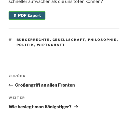
schneller aufwachen als die uns töten können?
📄 PDF Export
SCHLAGWÖRTER
BÜRGERRECHTE
,
GESELLSCHAFT
,
PHILOSOPHIE
,
POLITIK
,
WIRTSCHAFT
Beitragsnavigation
Vorheriger
ZURÜCK
Beitrag
Großangriff an allen Fronten
Nächster
WEITER
Beitrag
Wie besiegt man Königstiger?