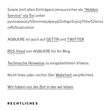
Sowie (mit allen Einträgen) zensursicher als
"Hidden
Service" via Tor
unter:
pyvlvaoeony55nvmiejukjwypl2slbgs5vjszj7hhe52ensz
o4lz5cad.onion
AGBUERE ist auch auf
GETTR
und
TWITTER
RSS-Feed
von AGBUERE für Ihr Blog
Technische Hinweise
zu eingebetteten Videos.
Nicht links oder rechts: Der
Wahrheit
verpflichtet.
Wir haben nur die Zeit in der wir leben
RECHTLICHES