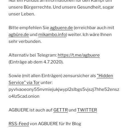
Nur ein Fundus an Informationen für den Kampf um
unsere Bürgerrechte. Und unsere Gesundheit, sogar
unser Leben.
Bitte empfehlen Sie
agbuere.de
(erreichbar auch mit
agbüre.de
und
mikambo.info
) weiter. Ich wäre Ihnen
sehr verbunden.
Alternativ bei Telegram:
https://t.me/agbuere
(Einträge ab dem 4.7.2020).
Sowie (mit allen Einträgen) zensursicher als
"Hidden
Service" via Tor
unter:
pyvlvaoeony55nvmiejukjwypl2slbgs5vjszj7hhe52ensz
o4lz5cad.onion
AGBUERE ist auch auf
GETTR
und
TWITTER
RSS-Feed
von AGBUERE für Ihr Blog