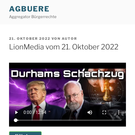
Zum
AGBUERE
Inhalt
Aggregator Bürgerrechte
springen
VERÖFFENTLICHT
21. OKTOBER 2022
VON
AUTOR
AM
LionMedia vom 21. Oktober 2022