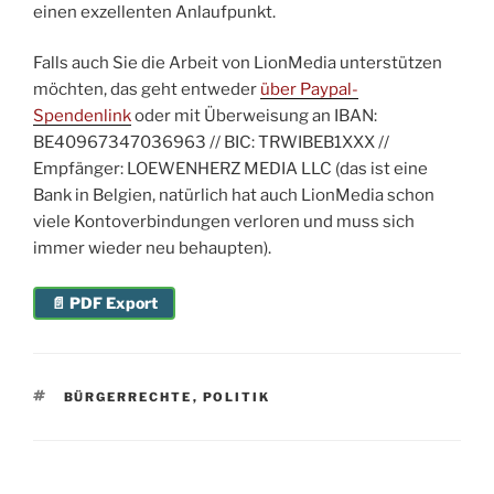
einen exzellenten Anlaufpunkt.
Falls auch Sie die Arbeit von LionMedia unterstützen
möchten, das geht entweder
über Paypal-
Spendenlink
oder mit Überweisung an IBAN:
BE40967347036963 // BIC: TRWIBEB1XXX //
Empfänger: LOEWENHERZ MEDIA LLC (das ist eine
Bank in Belgien, natürlich hat auch LionMedia schon
viele Kontoverbindungen verloren und muss sich
immer wieder neu behaupten).
📄 PDF Export
SCHLAGWÖRTER
BÜRGERRECHTE
,
POLITIK