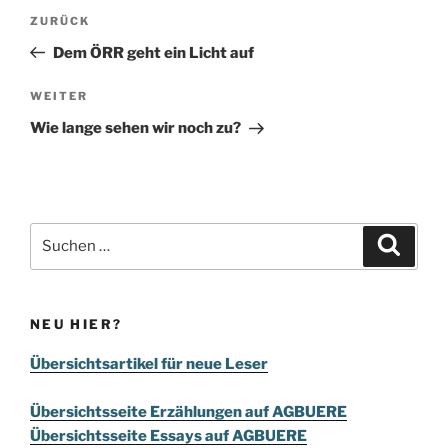
Beitragsnavigation
Vorheriger
ZURÜCK
Beitrag
Dem ÖRR geht ein Licht auf
Nächster
WEITER
Beitrag
Wie lange sehen wir noch zu?
Suchen
Suche
nach:
NEU HIER?
Übersichtsartikel für neue Leser
Übersichtsseite Erzählungen auf AGBUERE
Übersichtsseite Essays auf AGBUERE