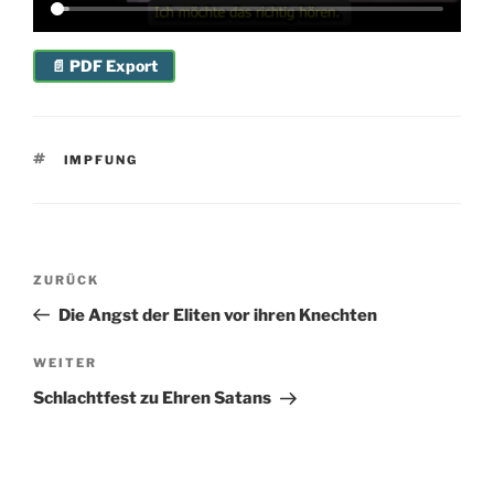
📄 PDF Export
SCHLAGWÖRTER
IMPFUNG
Beitragsnavigation
Vorheriger
ZURÜCK
Beitrag
Die Angst der Eliten vor ihren Knechten
Nächster
WEITER
Beitrag
Schlachtfest zu Ehren Satans