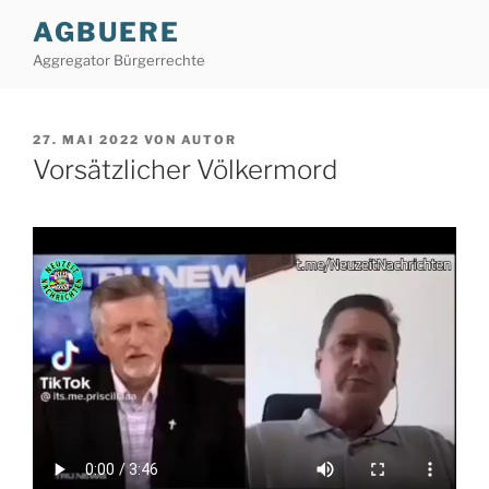
Zum
AGBUERE
Inhalt
Aggregator Bürgerrechte
springen
VERÖFFENTLICHT
27. MAI 2022
VON
AUTOR
AM
Vorsätzlicher Völkermord