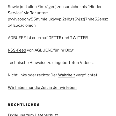
Sowie (mit allen Einträgen) zensursicher als
"Hidden
Service" via Tor
unter:
pyvlvaoeony55nvmiejukjwypl2slbgs5vjszj7hhe52ensz
o4lz5cad.onion
AGBUERE ist auch auf
GETTR
und
TWITTER
RSS-Feed
von AGBUERE für Ihr Blog
Technische Hinweise
zu eingebetteten Videos.
Nicht links oder rechts: Der
Wahrheit
verpflichtet.
Wir haben nur die Zeit in der wir leben
RECHTLICHES
Erklärung zum Datenschutz