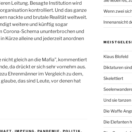
Sie lieben es, 
 deren Leitung. Besagte Institution wird
organisation kontrolliert. Und das ganze
Wenn zwei sich
ern nackte und brutale Realität weltweit.
Innenansicht de
ündigt weitere und künftig sogar
m Corona-Schema ununterbrochen und
ie in Kürze alleine und jederzeit anordnen
MEISTGELES
Klaus Blofeld
 nicht gleich an die Mafia”, kommentiert
finde, da drückt er sich sehr vornehm aus.
Diktaturen sin
dezu Ehrenmänner im Vergleich zu dem,
Skelettiert
 glaube, das sind Leute, vor denen hat
Seelenwander
Und sie tanzen 
Die Waffe Ang
Die Elefanten 
CHAFT
,
IMPFUNG
,
PANDEMIE
,
POLITIK
,