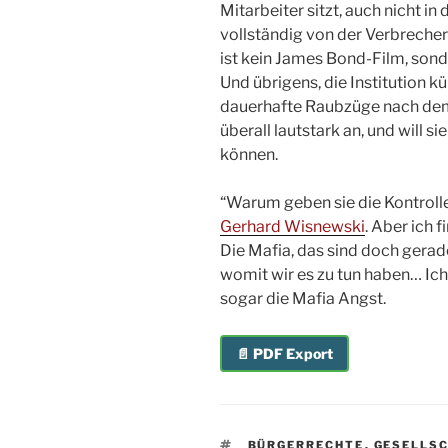
Mitarbeiter sitzt, auch nicht in
vollständig von der Verbrecher
ist kein James Bond-Film, sond
Und übrigens, die Institution k
dauerhafte Raubzüge nach de
überall lautstark an, und will s
können.
“Warum geben sie die Kontrolle
Gerhard Wisnewski
. Aber ich 
Die Mafia, das sind doch gera
womit wir es zu tun haben… Ich
sogar die Mafia Angst.
📄 PDF Export
SCHLAGWÖRTER
BÜRGERRECHTE
,
GESELLS