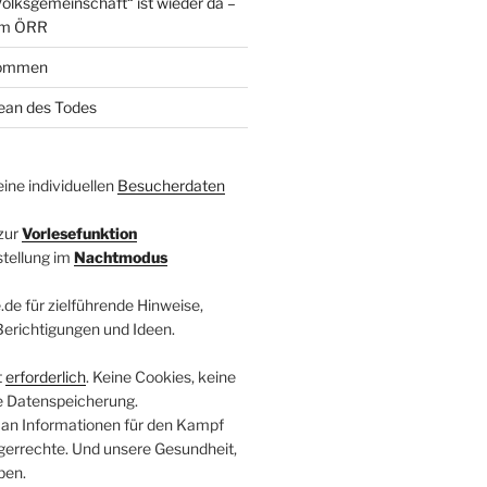
olksgemeinschaft“ ist wieder da –
im ÖRR
kommen
zean des Todes
ine individuellen
Besucherdaten
zur
Vorlesefunktion
stellung im
Nachtmodus
.de für zielführende Hinweise,
 Berichtigungen und Ideen.
t
erforderlich
. Keine Cookies, keine
e Datenspeicherung.
 an Informationen für den Kampf
errechte. Und unsere Gesundheit,
ben.