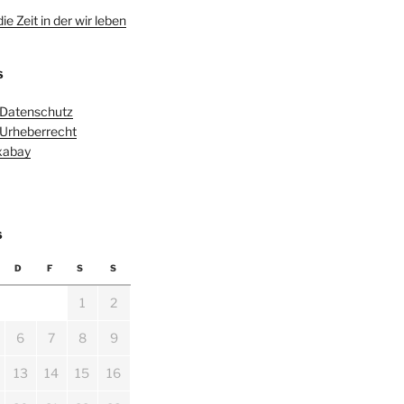
e Zeit in der wir leben
S
 Datenschutz
 Urheberrecht
ixabay
6
D
F
S
S
1
2
6
7
8
9
13
14
15
16