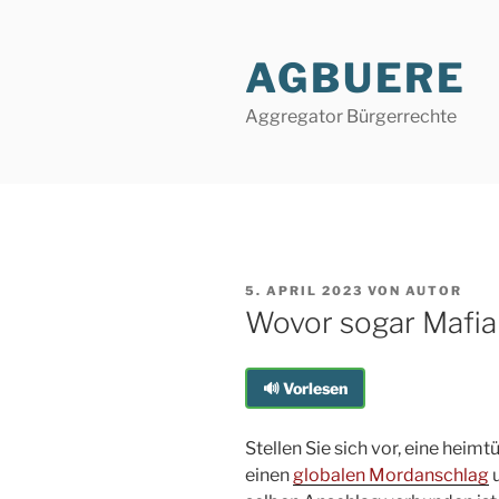
Zum
Inhalt
AGBUERE
springen
Aggregator Bürgerrechte
VERÖFFENTLICHT
5. APRIL 2023
VON
AUTOR
AM
Wovor sogar Mafi
🔊 Vorlesen
Stellen Sie sich vor, eine hei
einen
globalen Mordanschlag
u