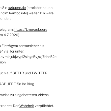
n Sie
agbuere.de
(erreichbar auch
und
mikambo.info
) weiter. Ich wäre
bunden.
Telegram:
https://t.me/agbuere
em 4.7.2020).
n Einträgen) zensursicher als
" via Tor
unter:
nvmiejukjwypl2slbgs5vjszj7hhe52e
nion
uch auf
GETTR
und
TWITTER
AGBUERE für Ihr Blog
nweise
zu eingebetteten Videos.
r rechts: Der
Wahrheit
verpflichtet.