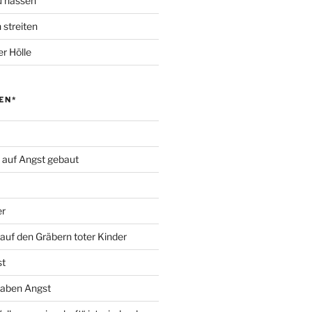
zu hassen
 streiten
r Hölle
EN*
d auf Angst gebaut
er
auf den Gräbern toter Kinder
st
haben Angst