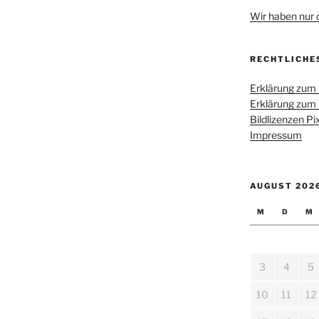
Wir haben nur di
RECHTLICHE
Erklärung zum
Erklärung zum
Bildlizenzen P
Impressum
AUGUST 202
M
D
M
3
4
5
10
11
12