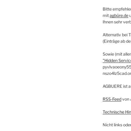
Bitte empfehle
mit
agbüre.de
Ihnen sehr ver
Alternativ bei 
(Einträge ab d
Sowie (mit alle
"Hidden Service
pyvlvaoeony55
nszo4lz5cad.o
AGBUERE ist a
RSS-Feed
von 
Technische Hi
Nicht links ode