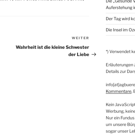
Die „Gesunde V
Auferstehung 
Der Tag wird 
Die Insel im O
WEITER
Nächster
Beitrag
Wahrheit ist die kleine Schwester
*) Verwendet ke
der Liebe
Erläuterungen 
Details zur Dar
info[at]agbuere
Kommentare
,
Kein JavaScrip
Werbung, kein
Nur ein Fundus
um unsere Bürg
sogar unser Le