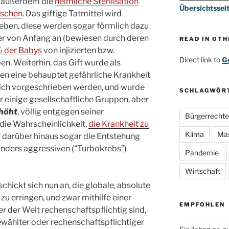
t außerdem die
heimliche Sterilisation
Übersichtssei
nschen
. Das giftige Tatmittel wird
en, diese werden sogar förmlich dazu
er von Anfang an (bewiesen durch deren
READ IN OT
 der Babys
von injizierten bzw.
Direct link to
Go
n. Weiterhin, das Gift wurde als
en eine behauptet gefährliche Krankheit
lich vorgeschrieben werden, und wurde
SCHLAGWÖR
r einige gesellschaftliche Gruppen, aber
höht
, völlig entgegen seiner
Bürgerrechte
die Wahrscheinlichkeit,
die Krankheit zu
Klima
Ma
t darüber hinaus sogar die Entstehung
nders aggressiven (“Turbokrebs”)
Pandemie
Wirtschaft
hickt sich nun an, die globale, absolute
zu erringen, und zwar mithilfe einer
EMPFOHLEN
iker der Welt rechenschaftspflichtig sind,
gewählter oder rechenschaftspflichtiger