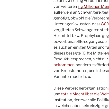
selben Anschlag verbunden is
von weiteren
zig Millionen Me
außerdem an Schwangere gegeb
genötigt, obwohl die Verbrech
Unterlagen) wussten, dass
80%
vergifteten Schwangeren sterbe
Heilmittel bzw. Prophylaxe geg
beworben, sollte sogar gesetz
es auch an einigen Orten und fü
dieses besagte (Gift-) Mittel
er
Produktversprechen, nicht nur 
bekommen
, sondern es förder
von Krebstumoren, und in beso
Varianten noch dazu.
Diese Verbrecherorganisation sc
und
totale Macht über die Welt
Institution, der zwar alle Polit
in welcher aber kein einziger 