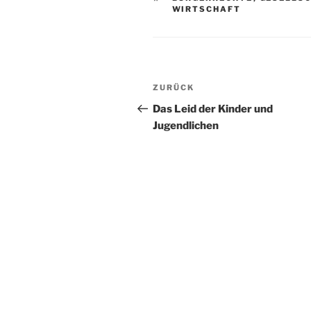
WIRTSCHAFT
Beitragsnavigation
Vorheriger
ZURÜCK
Beitrag
Das Leid der Kinder und
Jugendlichen