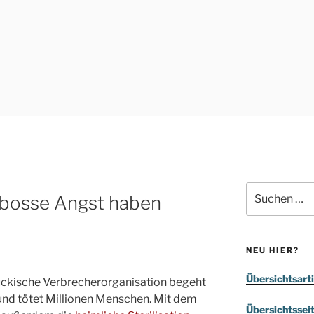
Suchen
abosse Angst haben
nach:
NEU HIER?
Übersichtsarti
mtückische Verbrecherorganisation begeht
nd tötet Millionen Menschen. Mit dem
Übersichtssei