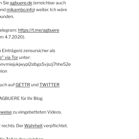
n Sie
agbuere.de
(erreichbar auch
und
mikambo.info
) weiter. Ich wäre
bunden.
Telegram:
https://t.me/agbuere
em 4.7.2020).
n Einträgen) zensursicher als
" via Tor
unter:
nvmiejukjwypl2slbgs5vjszj7hhe52e
nion
uch auf
GETTR
und
TWITTER
AGBUERE für Ihr Blog
nweise
zu eingebetteten Videos.
r rechts: Der
Wahrheit
verpflichtet.