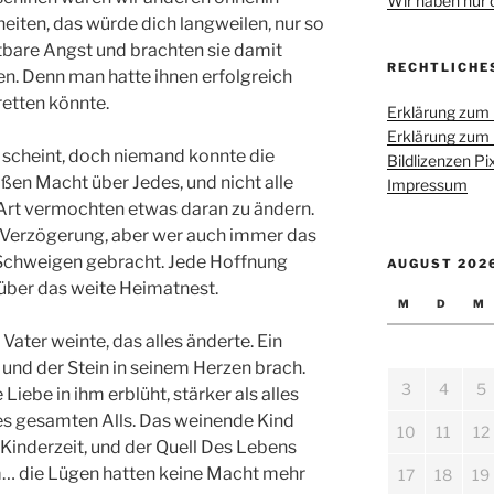
Wir haben nur di
lheiten, das würde dich langweilen, nur so
chtbare Angst und brachten sie damit
RECHTLICHE
nken. Denn man hatte ihnen erfolgreich
retten könnte.
Erklärung zum
Erklärung zum
 scheint, doch niemand konnte die
Bildlizenzen P
en Macht über Jedes, und nicht alle
Impressum
Art vermochten etwas daran zu ändern.
r Verzögerung, aber wer auch immer das
 Schweigen gebracht. Jede Hoffnung
AUGUST 202
 über das weite Heimatnest.
M
D
M
Vater weinte, das alles änderte. Ein
 und der Stein in seinem Herzen brach.
3
4
5
Liebe in ihm erblüht, stärker als alles
s gesamten Alls. Das weinende Kind
10
11
12
e Kinderzeit, und der Quell Des Lebens
hm… die Lügen hatten keine Macht mehr
17
18
19