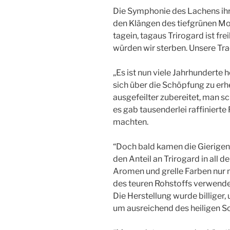
Die Symphonie des Lachens ihr
den Klängen des tiefgrünen Morg
tagein, tagaus Trirogard ist fre
würden wir sterben. Unsere Tr
„Es ist nun viele Jahrhunderte h
sich über die Schöpfung zu er
ausgefeilter zubereitet, man
es gab tausenderlei raffinierte
machten.
“Doch bald kamen die Gierigen
den Anteil an Trirogard in all 
Aromen und grelle Farben nur
des teuren Rohstoffs verwenden
Die Herstellung wurde billiger,
um ausreichend des heiligen S