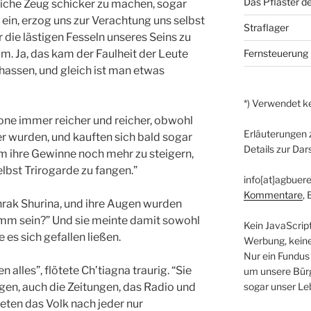
Das Pflaster de
liche Zeug schicker zu machen, sogar
 ein, erzog uns zur Verachtung uns selbst
Straflager
 die lästigen Fesseln unseres Seins zu
m. Ja, das kam der Faulheit der Leute
Fernsteuerung
 hassen, und gleich ist man etwas
*) Verwendet ke
ne immer reicher und reicher, obwohl
Erläuterungen 
r wurden, und kauften sich bald sogar
Details zur Dar
 um ihre Gewinne noch mehr zu steigern,
elbst Trirogarde zu fangen.”
info[at]agbuere
Kommentare
,
hrak Shurina, und ihre Augen wurden
mm sein?” Und sie meinte damit sowohl
Kein JavaScrip
ie es sich gefallen ließen.
Werbung, kein
Nur ein Fundus
alles”, flötete Ch’tiagna traurig. “Sie
um unsere Bürg
gen, auch die Zeitungen, das Radio und
sogar unser Le
eten das Volk nach jeder nur