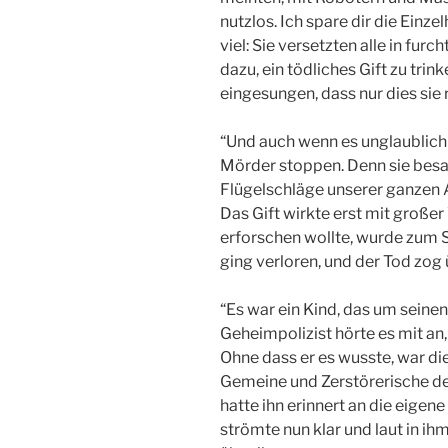
nutzlos. Ich spare dir die Einze
viel: Sie versetzten alle in fur
dazu, ein tödliches Gift zu tri
eingesungen, dass nur dies sie 
“Und auch wenn es unglaublich
Mörder stoppen. Denn sie besaß
Flügelschläge unserer ganzen 
Das Gift wirkte erst mit große
erforschen wollte, wurde zum
ging verloren, und der Tod zog
“Es war ein Kind, das um seinen 
Geheimpolizist hörte es mit an,
Ohne dass er es wusste, war die 
Gemeine und Zerstörerische de
hatte ihn erinnert an die eigen
strömte nun klar und laut in i