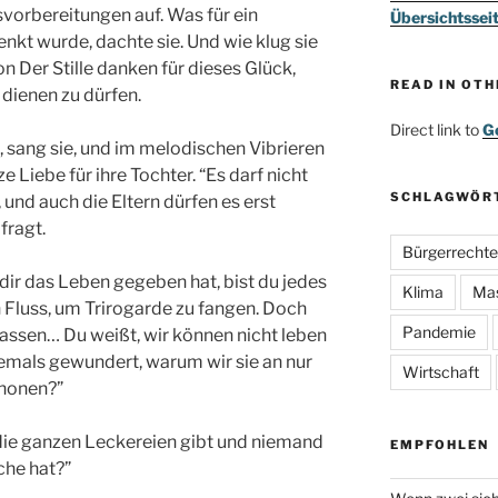
vorbereitungen auf. Was für ein
Übersichtssei
kt wurde, dachte sie. Und wie klug sie
n Der Stille danken für dieses Glück,
READ IN OT
 dienen zu dürfen.
Direct link to
Go
”, sang sie, und im melodischen Vibrieren
e Liebe für ihre Tochter. “Es darf nicht
SCHLAGWÖR
und auch die Eltern dürfen es erst
fragt.
Bürgerrechte
dir das Leben gegeben hat, bist du jedes
Klima
Ma
 Fluss, um Trirogarde zu fangen. Doch
Pandemie
lassen… Du weißt, wir können nicht leben
jemals gewundert, warum wir sie an nur
Wirtschaft
honen?”
 die ganzen Leckereien gibt und niemand
EMPFOHLEN
che hat?”