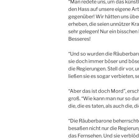
“Man redete uns, um das künst
den Hass auf unsere eigene Art
gegenüber! Wir hätten uns über
erheben, die seien unnützer Kra
sehr gelegen! Nur ein bisschen
Besseres!
“Und so wurden die Räuberbaro
sie doch immer böser und böse
die Regierungen. Stell dir vor,
ließen sie es sogar verbieten, s
“Aber das ist doch Mord”, ersc
groß. “Wie kann man nur so du
die, die es taten, als auch die, d
“Die Räuberbarone beherrschten 
besaßen nicht nur die Regierun
das Fernsehen. Und sie verblöd