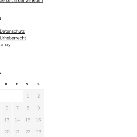
e Zeit in der wir leben
S
 Datenschutz
 Urheberrecht
ixabay
6
D
F
S
S
1
2
6
7
8
9
13
14
15
16
20
21
22
23