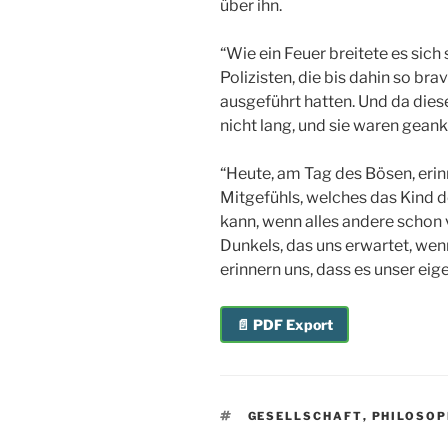
über ihn.
“Wie ein Feuer breitete es sic
Polizisten, die bis dahin so br
ausgeführt hatten. Und da dies
nicht lang, und sie waren geank
“Heute, am Tag des Bösen, erinn
Mitgefühls, welches das Kind der
kann, wenn alles andere schon v
Dunkels, das uns erwartet, wen
erinnern uns, dass es unser eige
📄 PDF Export
SCHLAGWÖRTER
GESELLSCHAFT
,
PHILOSOP