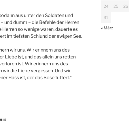
24
25
26
h sodann aus unter den Soldaten und
31
av – und dumm – die Befehle der Herren
« März
e Herren so wenige waren, dauerte es
ert im tiefsten Schlund der ewigen See.
ern wir uns. Wir erinnern uns des
 Liebe ist, und das allein uns retten
erloren ist. Wir erinnern uns des
n wir die Liebe vergessen. Und wir
ner Hass ist, der das Böse füttert.”
HIE