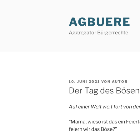
Zum
Inhalt
AGBUERE
springen
Aggregator Bürgerrechte
VERÖFFENTLICHT
10. JUNI 2021
VON
AUTOR
AM
Der Tag des Bösen
Auf einer Welt weit fort von de
“Mama, wieso ist das ein Feier
feiern wir das Böse?”