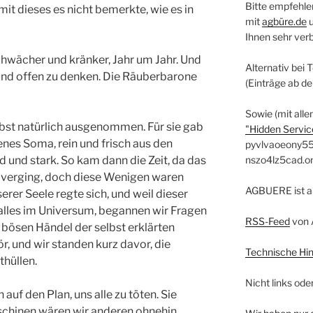
Bitte empfehle
it dieses es nicht bemerkte, wie es in
mit
agbüre.de
Ihnen sehr ver
hwächer und kränker, Jahr um Jahr. Und
Alternativ bei 
 und offen zu denken. Die Räuberbarone
(Einträge ab d
Sowie (mit alle
lbst natürlich ausgenommen. Für sie gab
"Hidden Service
nes Soma, rein und frisch aus den
pyvlvaoeony55
d und stark. So kam dann die Zeit, da das
nszo4lz5cad.o
k verging, doch diese Wenigen waren
AGBUERE ist a
rer Seele regte sich, und weil dieser
 alles im Universum, begannen wir Fragen
RSS-Feed
von 
 bösen Händel der selbst erklärten
, und wir standen kurz davor, die
Technische Hi
hüllen.
Nicht links ode
auf den Plan, uns alle zu töten. Sie
schinen wären wir anderen ohnehin