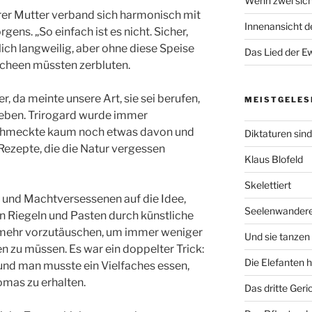
Wenn zwei sich
er Mutter verband sich harmonisch mit
Innenansicht de
ens. „So einfach ist es nicht. Sicher,
ilich langweilig, aber ohne diese Speise
Das Lied der Ew
acheen müssten zerbluten.
er, da meinte unsere Art, sie sei berufen,
MEISTGELES
heben. Trirogard wurde immer
 schmeckte kaum noch etwas davon und
Diktaturen sin
 Rezepte, die die Natur vergessen
Klaus Blofeld
Skelettiert
 und Machtversessenen auf die Idee,
Seelenwander
den Riegeln und Pasten durch künstliche
 mehr vorzutäuschen, um immer weniger
Und sie tanzen 
 zu müssen. Es war ein doppelter Trick:
Die Elefanten 
 und man musste ein Vielfaches essen,
omas zu erhalten.
Das dritte Geri