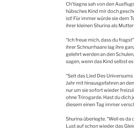
Ch’tiagna sah von den Ausflugs
hübsches Kind mir doch geschen
ist! Für immer würde sie dem To
ihrer kleinen Shurina als Mutter
“Ich freue mich, dass du fragst
ihrer Schnurrhaare lag ihre ganz
gelehrt werden an den Schulen, 
sagen, wenn das Kind selbst es 
“Seit das Lied Des Universums 
Jahr mit hinausgefahren an den
nur um sie sofort wieder freizu
ohne Trirogarde. Hast du dich 
diesem einen Tag immer versc
Shurina überlegte. “Weil es da
Lust auf schon wieder das Glei