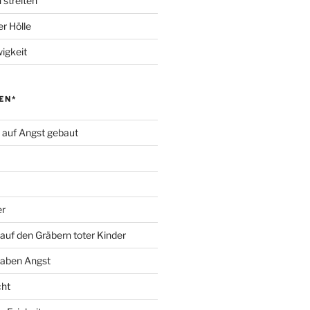
 streiten
r Hölle
igkeit
EN*
d auf Angst gebaut
er
auf den Gräbern toter Kinder
haben Angst
cht