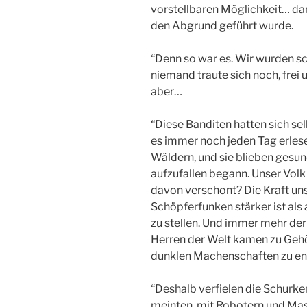
vorstellbaren Möglichkeit… dam
den Abgrund geführt wurde.
“Denn so war es. Wir wurden sc
niemand traute sich noch, frei
aber…
“Diese Banditen hatten sich se
es immer noch jeden Tag erlese
Wäldern, und sie blieben gesun
aufzufallen begann. Unser Vol
davon verschont? Die Kraft unse
Schöpferfunken stärker ist als
zu stellen. Und immer mehr der
Herren der Welt kamen zu Gehör
dunklen Machenschaften zu ent
“Deshalb verfielen die Schurken 
meinten, mit Robotern und Ma