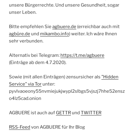
unsere Bürgerrechte. Und unsere Gesundheit, sogar
unser Leben.
Bitte empfehlen Sie
agbuere.de
(erreichbar auch mit
agbüre.de
und
mikambo.info
) weiter. Ich wäre Ihnen
sehr verbunden.
Alternativ bei Telegram:
https://t.me/agbuere
(Einträge ab dem 4.7.2020).
Sowie (mit allen Einträgen) zensursicher als
"Hidden
Service" via Tor
unter:
pyvlvaoeony55nvmiejukjwypl2slbgs5vjszj7hhe52ensz
o4lz5cad.onion
AGBUERE ist auch auf
GETTR
und
TWITTER
RSS-Feed
von AGBUERE für Ihr Blog