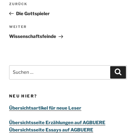
Beitragsnavigation
Vorheriger
ZURÜCK
Beitrag
Die Gottspieler
Nächster
WEITER
Beitrag
Wissenschaftsfeinde
Suchen
Suche
nach:
NEU HIER?
Übersichtsartikel für neue Leser
Übersichtsseite Erzählungen auf AGBUERE
Übersichtsseite Essays auf AGBUERE