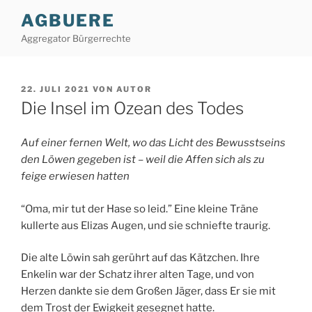
Zum
AGBUERE
Inhalt
Aggregator Bürgerrechte
springen
VERÖFFENTLICHT
22. JULI 2021
VON
AUTOR
AM
Die Insel im Ozean des Todes
Auf einer fernen Welt, wo das Licht des Bewusstseins
den Löwen gegeben ist – weil die Affen sich als zu
feige erwiesen hatten
“Oma, mir tut der Hase so leid.” Eine kleine Träne
kullerte aus Elizas Augen, und sie schniefte traurig.
Die alte Löwin sah gerührt auf das Kätzchen. Ihre
Enkelin war der Schatz ihrer alten Tage, und von
Herzen dankte sie dem Großen Jäger, dass Er sie mit
dem Trost der Ewigkeit gesegnet hatte.