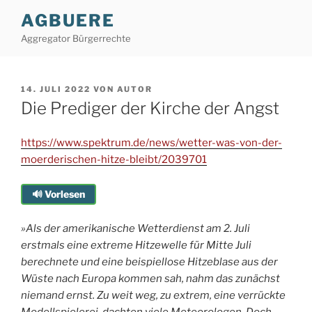
Zum
AGBUERE
Inhalt
Aggregator Bürgerrechte
springen
VERÖFFENTLICHT
14. JULI 2022
VON
AUTOR
AM
Die Prediger der Kirche der Angst
https://www.spektrum.de/news/wetter-was-von-der-
moerderischen-hitze-bleibt/2039701
🔊 Vorlesen
»Als der amerikanische Wetterdienst am 2. Juli
erstmals eine extreme Hitzewelle für Mitte Juli
berechnete und eine beispiellose Hitzeblase aus der
Wüste nach Europa kommen sah, nahm das zunächst
niemand ernst. Zu weit weg, zu extrem, eine verrückte