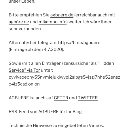
unser Leben.
Bitte empfehlen Sie
agbuere.de
(erreichbar auch mit
agbüre.de
und
mikambo.info
) weiter. Ich wäre Ihnen
sehr verbunden.
Alternativ bei Telegram:
https://t.me/agbuere
(Einträge ab dem 4.7.2020).
Sowie (mit allen Einträgen) zensursicher als
"Hidden
Service" via Tor
unter:
pyvlvaoeony55nvmiejukjwypl2slbgs5vjszj7hhe52ensz
o4lz5cad.onion
AGBUERE ist auch auf
GETTR
und
TWITTER
RSS-Feed
von AGBUERE für Ihr Blog
Technische Hinweise
zu eingebetteten Videos.