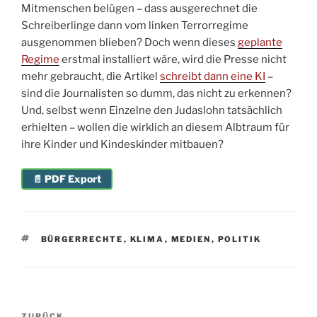
Mitmenschen belügen – dass ausgerechnet die
Schreiberlinge dann vom linken Terrorregime
ausgenommen blieben? Doch wenn dieses
geplante
Regime
erstmal installiert wäre, wird die Presse nicht
mehr gebraucht, die Artikel
schreibt dann eine KI
–
sind die Journalisten so dumm, das nicht zu erkennen?
Und, selbst wenn Einzelne den Judaslohn tatsächlich
erhielten – wollen die wirklich an diesem Albtraum für
ihre Kinder und Kindeskinder mitbauen?
📄 PDF Export
SCHLAGWÖRTER
BÜRGERRECHTE
,
KLIMA
,
MEDIEN
,
POLITIK
Beitragsnavigation
ZURÜCK