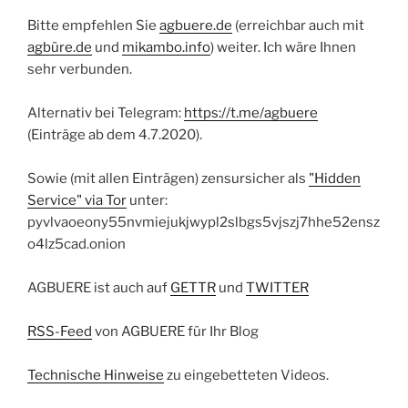
Bitte empfehlen Sie
agbuere.de
(erreichbar auch mit
agbüre.de
und
mikambo.info
) weiter. Ich wäre Ihnen
sehr verbunden.
Alternativ bei Telegram:
https://t.me/agbuere
(Einträge ab dem 4.7.2020).
Sowie (mit allen Einträgen) zensursicher als
"Hidden
Service" via Tor
unter:
pyvlvaoeony55nvmiejukjwypl2slbgs5vjszj7hhe52ensz
o4lz5cad.onion
AGBUERE ist auch auf
GETTR
und
TWITTER
RSS-Feed
von AGBUERE für Ihr Blog
Technische Hinweise
zu eingebetteten Videos.