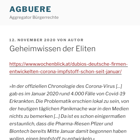
Zum
AGBUERE
Inhalt
Aggregator Bürgerrechte
springen
VERÖFFENTLICHT
12. NOVEMBER 2020
VON
AUTOR
AM
Geheimwissen der Eliten
https://www.wochenblick.at/dubios-deutsche-firmen-
entwickelten-corona-impfstoff-schon-seit-januar/
»In der offiziellen Chronologie des Corona-Virus […]
gab es im Januar 2020 rund 4.000 Fälle von Covid-19
Erkrankten. Die Problematik erschien lokal zu sein, von
der heutigen täglichen Panikmache war in den Medien
nichts zu bemerken […] Da ist es schon einigermaßen
erstaunlich, dass die Pharma-Riesen Pfizer und
Biontech bereits Mitte Januar damit begonnen haben
wollen, einen Impfstoff zu entwickeln.«