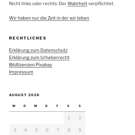
Nicht links oder rechts: Der
Wahrheit
verpflichtet.
Wir haben nur die Zeit in der wir leben
RECHTLICHES
Erklärung zum Datenschutz
Erklärung zum Urheberrecht
Bildlizenzen Pixabay
Impressum
AUGUST 2026
M
D
M
D
F
S
S
1
2
3
4
5
6
7
8
9