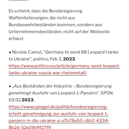
Es scheint, dass die Bunderegierung
Waffenlieferungen, die nicht aus
Bundeswehrbeständen kommen, sondern aus
Unternehmensbeständen, nicht auf der Webseite
erfasst.
● Nicolas Camut, “
Germany to send 88 Leopard I tanks
to Ukraine
”, politico, Feb 3,
2023
,
https://www.politico.eu/article/germany-send-leopard-
tanks-ukraine-russia-war-rheinmetall/
● „
Aus Beständen der Industrie – Bundesregierung
genehmigt Ausfuhr von Leopard-1-Panzern
“, SPON,
03.02.
2023
,
https://www.spiegel.de/politik/bundesregierung-
erteilt-genehmigung-zur-ausfuhr-von-leopard-1-
panzern-in-die-ukraine-a-a7b78a50-c6b2-4334-
8b2d-52e19b9f27f9