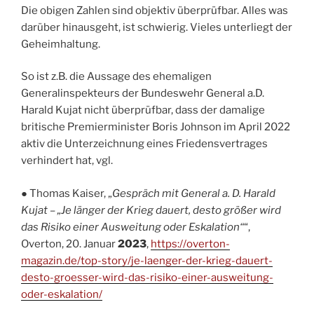
Die obigen Zahlen sind objektiv überprüfbar. Alles was
darüber hinausgeht, ist schwierig. Vieles unterliegt der
Geheimhaltung.
So ist z.B. die Aussage des ehemaligen
Generalinspekteurs der Bundeswehr General a.D.
Harald Kujat nicht überprüfbar, dass der damalige
britische Premierminister Boris Johnson im April 2022
aktiv die Unterzeichnung eines Friedensvertrages
verhindert hat, vgl.
● Thomas Kaiser, „
Gespräch mit General a. D. Harald
Kujat – „Je länger der Krieg dauert, desto größer wird
das Risiko einer Ausweitung oder Eskalation“
“,
Overton, 20. Januar
2023
,
https://overton-
magazin.de/top-story/je-laenger-der-krieg-dauert-
desto-groesser-wird-das-risiko-einer-ausweitung-
oder-eskalation/