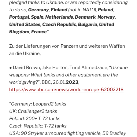
pledged tanks to Ukraine, or are reportedly considering
to do so,
Germany
,
Finland
(not in NATO),
Poland
,
Portugal
,
Spain
,
Netherlands
,
Denmark
,
Norway
,
United States
,
Czech Republic
,
Bulgaria
,
United
Kingdom
,
France
”
Zu der Lieferungen von Panzern und weiteren Waffen
an die Ukraine,
● David Brown, Jake Horton, Tural Ahmedzade, “
Ukraine
weapons: What tanks and other equipment are the
world giving?
”, BBC, 26.01.
2023
,
https://www.bbc.com/news/world-europe-62002218
“
Germany: Leopard2 tanks
UK: Challenger2 tanks
Poland: 200+ T-72 tanks
Czech Republic: T-72 tanks
USA: 90 Stryker armoured fighting vehicle, 59 Bradley