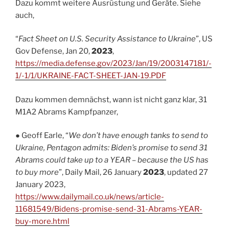
Dazu kommt weitere Ausrüstung und Geräte. Siehe
auch,
“
Fact Sheet on U.S. Security Assistance to Ukraine
”, US
Gov Defense, Jan 20,
2023
,
https://media.defense.gov/2023/Jan/19/2003147181/-
1/-1/1/UKRAINE-FACT-SHEET-JAN-19.PDF
Dazu kommen demnächst, wann ist nicht ganz klar, 31
M1A2 Abrams Kampfpanzer,
● Geoff Earle, “
We don’t have enough tanks to send to
Ukraine, Pentagon admits: Biden’s promise to send 31
Abrams could take up to a YEAR – because the US has
to buy more
”, Daily Mail, 26 January
2023
, updated 27
January 2023,
https://www.dailymail.co.uk/news/article-
11681549/Bidens-promise-send-31-Abrams-YEAR-
buy-more.html