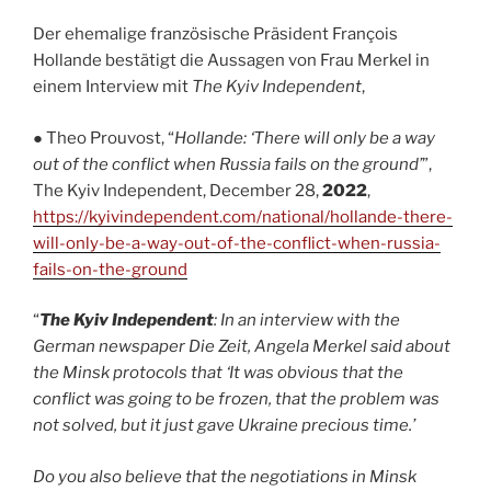
Der ehemalige französische Präsident François
Hollande bestätigt die Aussagen von Frau Merkel in
einem Interview mit
The Kyiv Independent
,
● Theo Prouvost, “
Hollande: ‘There will only be a way
out of the conflict when Russia fails on the ground’
”,
The Kyiv Independent, December 28,
2022
,
https://kyivindependent.com/national/hollande-there-
will-only-be-a-way-out-of-the-conflict-when-russia-
fails-on-the-ground
“
The Kyiv Independent
: In an interview with the
German newspaper Die Zeit, Angela Merkel said about
the Minsk protocols that ‘It was obvious that the
conflict was going to be frozen, that the problem was
not solved, but it just gave Ukraine precious time.’
Do you also believe that the negotiations in Minsk