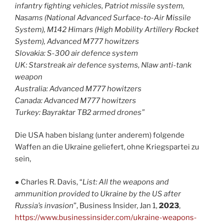
infantry fighting vehicles, Patriot missile system,
Nasams (National Advanced Surface-to-Air Missile
System), M142 Himars (High Mobility Artillery Rocket
System), Advanced M777 howitzers
Slovakia: S-300 air defence system
UK: Starstreak air defence systems, Nlaw anti-tank
weapon
Australia: Advanced M777 howitzers
Canada: Advanced M777 howitzers
Turkey: Bayraktar TB2 armed drones”
Die USA haben bislang (unter anderem) folgende
Waffen an die Ukraine geliefert, ohne Kriegspartei zu
sein,
● Charles R. Davis, “
List: All the weapons and
ammunition provided to Ukraine by the US after
Russia’s invasion
”, Business Insider, Jan 1,
2023
,
https://www.businessinsider.com/ukraine-weapons-