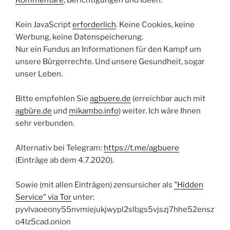
Kommentare
, Berichtigungen und Ideen.
Kein JavaScript
erforderlich
. Keine Cookies, keine
Werbung, keine Datenspeicherung.
Nur ein Fundus an Informationen für den Kampf um
unsere Bürgerrechte. Und unsere Gesundheit, sogar
unser Leben.
Bitte empfehlen Sie
agbuere.de
(erreichbar auch mit
agbüre.de
und
mikambo.info
) weiter. Ich wäre Ihnen
sehr verbunden.
Alternativ bei Telegram:
https://t.me/agbuere
(Einträge ab dem 4.7.2020).
Sowie (mit allen Einträgen) zensursicher als
"Hidden
Service" via Tor
unter:
pyvlvaoeony55nvmiejukjwypl2slbgs5vjszj7hhe52ensz
o4lz5cad.onion