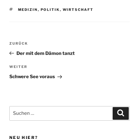
SCHLAGWÖRTER
MEDIZIN
,
POLITIK
,
WIRTSCHAFT
Beitragsnavigation
Vorheriger
ZURÜCK
Beitrag
Der mit dem Dämon tanzt
Nächster
WEITER
Beitrag
Schwere See voraus
Suchen
Suche
nach:
NEU HIER?