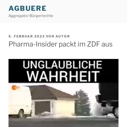
Zum
AGBUERE
Inhalt
Aggregator Bürgerrechte
springen
VERÖFFENTLICHT
5. FEBRUAR 2023
VON
AUTOR
AM
Pharma-Insider packt im ZDF aus