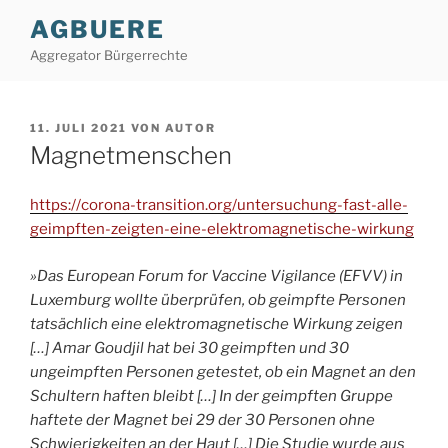
Zum
AGBUERE
Inhalt
Aggregator Bürgerrechte
springen
VERÖFFENTLICHT
11. JULI 2021
VON
AUTOR
AM
Magnetmenschen
https://corona-transition.org/untersuchung-fast-alle-
geimpften-zeigten-eine-elektromagnetische-wirkung
»Das European Forum for Vaccine Vigilance (EFVV) in
Luxemburg wollte überprüfen, ob geimpfte Personen
tatsächlich eine elektromagnetische Wirkung zeigen
[…] Amar Goudjil hat bei 30 geimpften und 30
ungeimpften Personen getestet, ob ein Magnet an den
Schultern haften bleibt […] In der geimpften Gruppe
haftete der Magnet bei 29 der 30 Personen ohne
Schwierigkeiten an der Haut […] Die Studie wurde aus