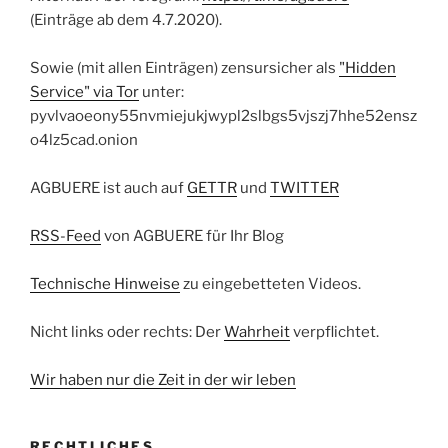
(Einträge ab dem 4.7.2020).
Sowie (mit allen Einträgen) zensursicher als
"Hidden
Service" via Tor
unter:
pyvlvaoeony55nvmiejukjwypl2slbgs5vjszj7hhe52ensz
o4lz5cad.onion
AGBUERE ist auch auf
GETTR
und
TWITTER
RSS-Feed
von AGBUERE für Ihr Blog
Technische Hinweise
zu eingebetteten Videos.
Nicht links oder rechts: Der
Wahrheit
verpflichtet.
Wir haben nur die Zeit in der wir leben
RECHTLICHES