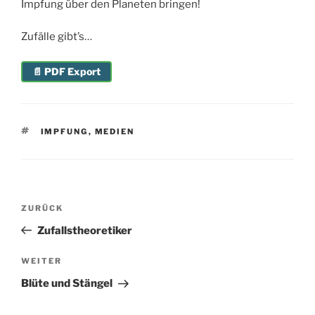
Impfung über den Planeten bringen!
Zufälle gibt’s…
📄 PDF Export
SCHLAGWÖRTER
IMPFUNG
,
MEDIEN
Beitragsnavigation
Vorheriger
ZURÜCK
Beitrag
Zufallstheoretiker
Nächster
WEITER
Beitrag
Blüte und Stängel