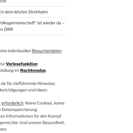
 Tod
ach dem letzten Strohhalm
olksgemeinschaft“ ist wieder da –
im ÖRR
ine individuellen
Besucherdaten
zur
Vorlesefunktion
stellung im
Nachtmodus
.de für zielführende Hinweise,
 Berichtigungen und Ideen.
t
erforderlich
. Keine Cookies, keine
e Datenspeicherung.
 an Informationen für den Kampf
errechte. Und unsere Gesundheit,
ben.