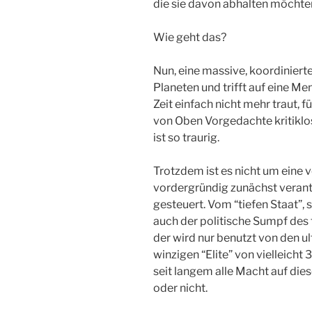
die sie davon abhalten möchte
Wie geht das?
Nun, eine massive, koordinier
Planeten und trifft auf eine Me
Zeit einfach nicht mehr traut, f
von Oben Vorgedachte kritiklos
ist so traurig.
Trotzdem ist es nicht um eine 
vordergründig zunächst verantwo
gesteuert. Vom “tiefen Staat”,
auch der politische Sumpf des t
der wird nur benutzt von den ul
winzigen “Elite” von vielleicht
seit langem alle Macht auf die
oder nicht.