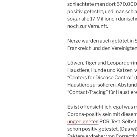
schlachtete man dort 570.000
positiv getestet, und man schl
sogar alle 17 Millionen dänisc
noch zur Vernunft.
Nerze wurden auch getötet in 
Frankreich und den Vereinigten
Löwen, Tiger und Leoparden im
Haustiere, Hunde und Katzen, w
“Centers for Disease Control” (
Haustiere zu isolieren, Abstand
“Contact-Tracing” für Haustie
Es ist offensichtlich, egal was 
Corona-positiv sein mit diese
ungeeigneten
PCR-Test. Selbst
schon positiv getestet. (Das w
Faktenverdreher von Correctiv