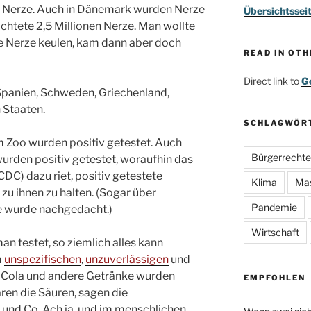
 Nerze. Auch in Dänemark wurden Nerze
Übersichtssei
achtete 2,5 Millionen Nerze. Man wollte
he Nerze keulen, kam dann aber doch
READ IN OT
Direct link to
Go
Spanien, Schweden, Griechenland,
 Staaten.
SCHLAGWÖR
 Zoo wurden positiv getestet. Auch
Bürgerrechte
urden positiv getestet, woraufhin das
CDC) dazu riet, positiv getestete
Klima
Ma
 zu ihnen zu halten. (Sogar über
Pandemie
re wurde nachgedacht.)
Wirtschaft
man testet, so ziemlich alles kann
m
unspezifischen
,
unzuverlässigen
und
 Cola und andere Getränke wurden
EMPFOHLEN
ären die Säuren, sagen die
 und Co. Ach ja, und im menschlichen