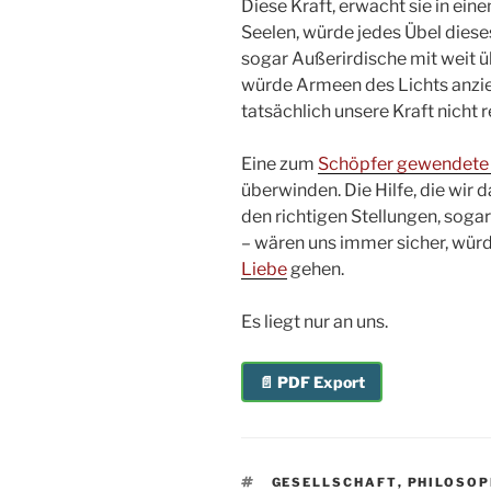
Diese Kraft, erwacht sie in ei
Seelen, würde jedes Übel dies
sogar Außerirdische mit weit ü
würde Armeen des Lichts anzieh
tatsächlich unsere Kraft nicht 
Eine zum
Schöpfer gewendete
überwinden. Die Hilfe, die wir 
den richtigen Stellungen, sogar
– wären uns immer sicher, wür
Liebe
gehen.
Es liegt nur an uns.
📄 PDF Export
SCHLAGWÖRTER
GESELLSCHAFT
,
PHILOSOP