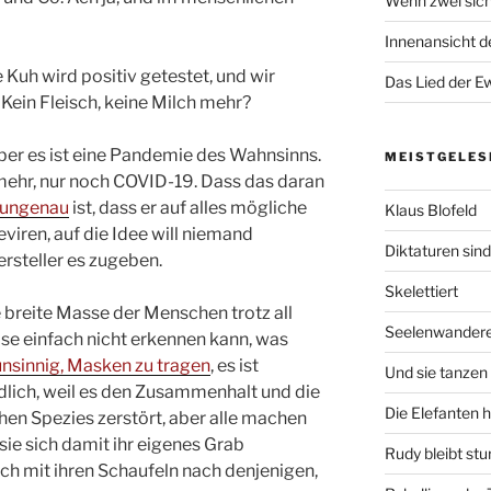
Wenn zwei sich
Innenansicht de
Kuh wird positiv getestet, und wir
Das Lied der Ew
 Kein Fleisch, keine Milch mehr?
ber es ist eine Pandemie des Wahnsinns.
MEISTGELES
mehr, nur noch COVID-19. Dass das daran
 ungenau
ist, dass er auf alles mögliche
Klaus Blofeld
viren, auf die Idee will niemand
Diktaturen sin
steller es zugeben.
Skelettiert
e breite Masse der Menschen trotz all
Seelenwander
se einfach nicht erkennen kann, was
nsinnig, Masken zu tragen
, es ist
Und sie tanzen 
dlich, weil es den Zusammenhalt und die
Die Elefanten 
n Spezies zerstört, aber alle machen
 sie sich damit ihr eigenes Grab
Rudy bleibt stu
och mit ihren Schaufeln nach denjenigen,