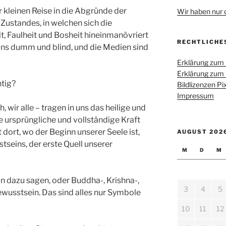
 kleinen Reise in die Abgründe der
Wir haben nur di
Zustandes, in welchen sich die
, Faulheit und Bosheit hineinmanövriert
RECHTLICHE
 uns dumm und blind, und die Medien sind
Erklärung zum
Erklärung zum
tig?
Bildlizenzen P
Impressum
 wir alle – tragen in uns das heilige und
 ursprüngliche und vollständige Kraft
 dort, wo der Beginn unserer Seele ist,
AUGUST 202
tseins, der erste Quell unserer
M
D
M
n dazu sagen, oder Buddha-, Krishna-,
3
4
5
sstsein. Das sind alles nur Symbole
10
11
12