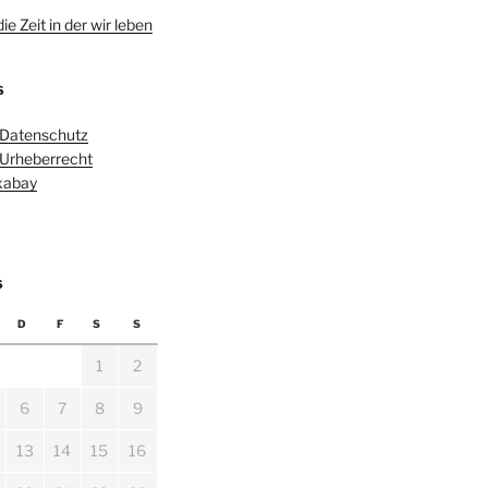
e Zeit in der wir leben
S
 Datenschutz
 Urheberrecht
ixabay
6
D
F
S
S
1
2
6
7
8
9
13
14
15
16