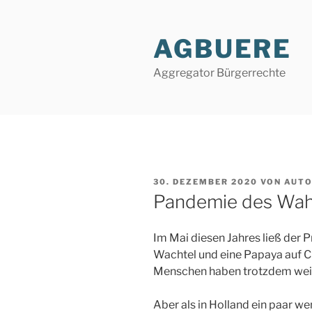
Zum
Inhalt
AGBUERE
springen
Aggregator Bürgerrechte
VERÖFFENTLICHT
30. DEZEMBER 2020
VON
AUT
AM
Pandemie des Wah
Im Mai diesen Jahres ließ der P
Wachtel und eine Papaya auf CO
Menschen haben trotzdem wei
Aber als in Holland ein paar w