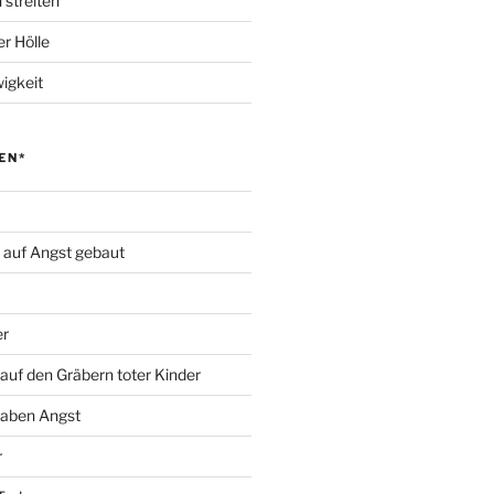
 streiten
r Hölle
igkeit
EN*
d auf Angst gebaut
er
auf den Gräbern toter Kinder
haben Angst
r