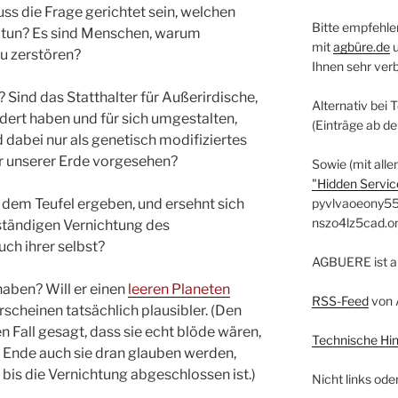
s die Frage gerichtet sein, welchen
Bitte empfehle
e tun? Es sind Menschen, warum
mit
agbüre.de
u zerstören?
Ihnen sehr ver
? Sind das Statthalter für Außerirdische,
Alternativ bei 
dert haben und für sich umgestalten,
(Einträge ab d
dabei nur als genetisch modifiziertes
er unserer Erde vorgesehen?
Sowie (mit alle
"Hidden Service
h dem Teufel ergeben, und ersehnt sich
pyvlvaoeony55
nszo4lz5cad.o
lständigen Vernichtung des
ch ihrer selbst?
AGBUERE ist a
haben? Will er einen
leeren Planeten
RSS-Feed
von 
scheinen tatsächlich plausibler. (Den
ren Fall gesagt, dass sie echt blöde wären,
Technische Hi
am Ende auch sie dran glauben werden,
 bis die Vernichtung abgeschlossen ist.)
Nicht links ode