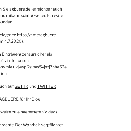
n Sie
agbuere.de
(erreichbar auch
und
mikambo.info
) weiter. Ich wäre
bunden.
Telegram:
https://t.me/agbuere
em 4.7.2020).
n Einträgen) zensursicher als
" via Tor
unter:
nvmiejukjwypl2slbgs5vjszj7hhe52e
nion
uch auf
GETTR
und
TWITTER
AGBUERE für Ihr Blog
nweise
zu eingebetteten Videos.
r rechts: Der
Wahrheit
verpflichtet.