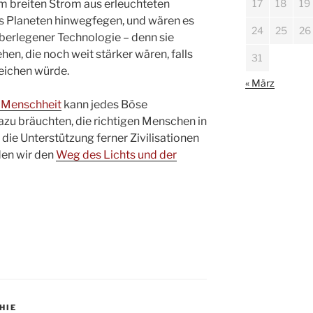
nem breiten Strom aus erleuchteten
17
18
19
es Planeten hinwegfegen, und wären es
24
25
26
berlegener Technologie – denn sie
en, die noch weit stärker wären, falls
31
reichen würde.
« März
 Menschheit
kann jedes Böse
dazu bräuchten, die richtigen Menschen in
 die Unterstützung ferner Zivilisationen
den wir den
Weg des Lichts und der
HIE