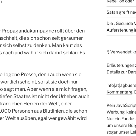
Rebellion oder
n.
Satan greift n
Die „Gesunde V
Auferstehung 
te Propagandakampagne rollt über den
nschheit, die sich schon seit geraumer
ür sich selbst zu denken. Man kaut das
*) Verwendet ke
 nach und wähnt sich damit schlau. Es
Erläuterungen 
Details zur Dar
verlogene Presse, denn auch wenn sie
rtlich scheint, so ist sie doch nur
info[at]agbuere
 so sagt man. Aber wenn sie mich fragen,
Kommentare
,
iefen Staates ist nicht der Urheber, auch
trareichen Herren der Welt, einer
Kein JavaScrip
 3.000 Personen aus Blutlinien, die schon
Werbung, kein
ser Welt ausüben, egal wer gewählt wird
Nur ein Fundus
um unsere Bürg
sogar unser Le