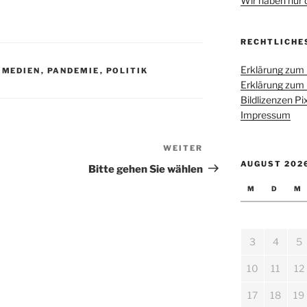
Wir haben nur di
RECHTLICHE
Erklärung zum
,
MEDIEN
,
PANDEMIE
,
POLITIK
Erklärung zum
Bildlizenzen P
Impressum
WEITER
Nächster
AUGUST 202
Beitrag
Bitte gehen Sie wählen
M
D
M
3
4
5
10
11
12
17
18
19