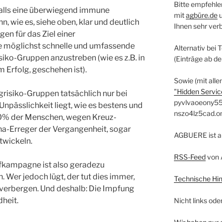
Bitte empfehle
falls eine überwiegend immune
mit
agbüre.de
, wie es, siehe oben, klar und deutlich
Ihnen sehr ver
gen für das Ziel einer
ne möglichst schnelle und umfassende
Alternativ bei 
iko-Gruppen anzustreben (wie es z.B. in
(Einträge ab d
Erfolg, geschehen ist).
Sowie (mit alle
"Hidden Service
grisiko-Gruppen tatsächlich nur bei
pyvlvaoeony55
Unpässlichkeit liegt, wie es bestens und
nszo4lz5cad.o
 80% der Menschen, wegen Kreuz-
a-Erreger der Vergangenheit, sogar
AGBUERE ist a
wickeln.
RSS-Feed
von 
pfkampagne ist also geradezu
 Wer jedoch lügt, der tut dies immer,
Technische Hi
verbergen. Und deshalb: Die Impfung
dheit.
Nicht links ode