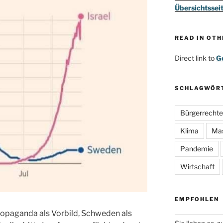
Übersichtssei
READ IN OT
Direct link to
Go
SCHLAGWÖR
Bürgerrechte
Klima
Ma
Pandemie
Wirtschaft
EMPFOHLEN
Propaganda als Vorbild, Schweden als