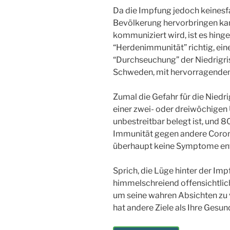
Da die Impfung jedoch keines
Bevölkerung hervorbringen kann
kommuniziert wird, ist es hinge
“Herdenimmunität” richtig, ei
“Durchseuchung” der Niedrigris
Schweden, mit hervorragendem 
Zumal die Gefahr für die Niedri
einer zwei- oder dreiwöchigen 
unbestreitbar belegt ist, und
Immunität gegen andere Coron
überhaupt keine Symptome ent
Sprich, die Lüge hinter der Im
himmelschreiend offensichtlich.
um seine wahren Absichten zu 
hat andere Ziele als Ihre Gesun