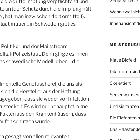
Sie lieben es, 
de die dritte Impfung verpflichtend und
te an (der Schutz durch die Impfung hält
Wenn zwei sich
, hat man inzwischen dort ermittelt).
Innenansicht de
staat mutiert, in Schweden gibt es
MEISTGELES
r Politiker und der Mainstream-
dikal-Polizeistaat. Denn ginge es ihnen
Klaus Blofeld
 das schwedische Modell loben – die
Diktaturen sin
Skelettiert
imentelle Genpfuscherei, die uns als
sich die Hersteller aus der Haftung
Seelenwander
zugegeben, dass sie weder vor Infektion
zustecken. Es wird nur behauptet, ohne
Und sie tanzen 
e Fakten aus den Krankenhäusern, dass
Die Elefanten 
äufen schützen würde.
Das Pflaster de
h gesagt, von allen relevanten