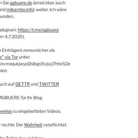
n Sie
agbuere.de
(erreichbar auch
und
mikambo.info
) weiter. Ich wäre
bunden.
Telegram:
https://t.me/agbuere
em 4.7.2020).
n Einträgen) zensursicher als
" via Tor
unter:
nvmiejukjwypl2slbgs5vjszj7hhe52e
nion
uch auf
GETTR
und
TWITTER
AGBUERE für Ihr Blog
nweise
zu eingebetteten Videos.
r rechts: Der
Wahrheit
verpflichtet.