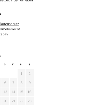
e Zeit in der wir leben
S
 Datenschutz
 Urheberrecht
ixabay
6
D
F
S
S
1
2
6
7
8
9
13
14
15
16
20
21
22
23