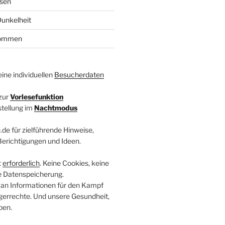
ösen
unkelheit
kommen
ine individuellen
Besucherdaten
zur
Vorlesefunktion
stellung im
Nachtmodus
.de für zielführende Hinweise,
 Berichtigungen und Ideen.
t
erforderlich
. Keine Cookies, keine
e Datenspeicherung.
 an Informationen für den Kampf
errechte. Und unsere Gesundheit,
ben.