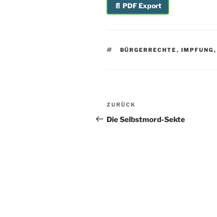
📄 PDF Export
SCHLAGWÖRTER
BÜRGERRECHTE
,
IMPFUNG
Beitragsnavigation
Vorheriger
ZURÜCK
Beitrag
Die Selbstmord-Sekte