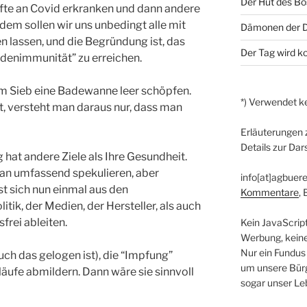
Der Hut des B
pfte an Covid erkranken und dann andere
em sollen wir uns unbedingt alle mit
Dämonen der D
 lassen, und die Begründung ist, das
Der Tag wird 
rdenimmunität” zu erreichen.
nem Sieb eine Badewanne leer schöpfen.
*) Verwendet ke
t, versteht man daraus nur, dass man
Erläuterungen 
Details zur Dar
 hat andere Ziele als Ihre Gesundheit.
an umfassend spekulieren, aber
info[at]agbuere
sst sich nun einmal aus den
Kommentare
,
tik, der Medien, der Hersteller, als auch
frei ableiten.
Kein JavaScrip
Werbung, kein
Nur ein Fundus
ch das gelogen ist), die “Impfung”
um unsere Bürg
äufe abmildern. Dann wäre sie sinnvoll
sogar unser Le