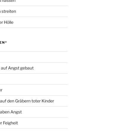
zu hassen
 streiten
r Hölle
EN*
d auf Angst gebaut
er
auf den Gräbern toter Kinder
haben Angst
r Feigheit