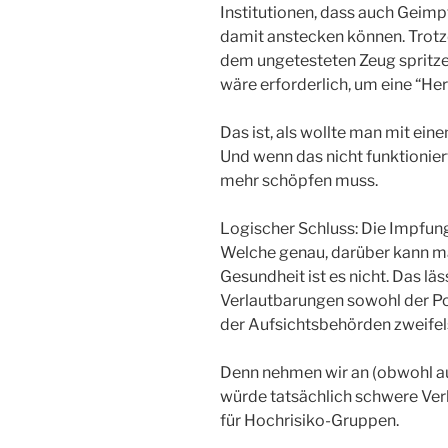
Institutionen, dass auch Geim
damit anstecken können. Trotzd
dem ungetesteten Zeug spritzen
wäre erforderlich, um eine “He
Das ist, als wollte man mit ei
Und wenn das nicht funktionier
mehr schöpfen muss.
Logischer Schluss: Die Impfung
Welche genau, darüber kann m
Gesundheit ist es nicht. Das lä
Verlautbarungen sowohl der Poli
der Aufsichtsbehörden zweifels
Denn nehmen wir an (obwohl au
würde tatsächlich schwere Verl
für Hochrisiko-Gruppen.