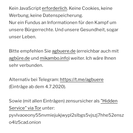
Kein JavaScript
erforderlich
. Keine Cookies, keine
Werbung, keine Datenspeicherung.
Nur ein Fundus an Informationen für den Kampf um
unsere Bürgerrechte. Und unsere Gesundheit, sogar
unser Leben.
Bitte empfehlen Sie
agbuere.de
(erreichbar auch mit
agbüre.de
und
mikambo.info
) weiter. Ich wäre Ihnen
sehr verbunden.
Alternativ bei Telegram:
https://t.me/agbuere
(Einträge ab dem 4.7.2020).
Sowie (mit allen Einträgen) zensursicher als
"Hidden
Service" via Tor
unter:
pyvlvaoeony55nvmiejukjwypl2slbgs5vjszj7hhe52ensz
o4lz5cad.onion