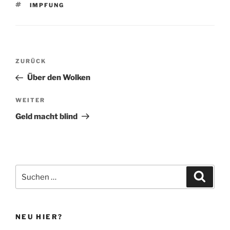
SCHLAGWÖRTER
IMPFUNG
Beitragsnavigation
Vorheriger
ZURÜCK
Beitrag
Über den Wolken
Nächster
WEITER
Beitrag
Geld macht blind
Suchen
Suche
nach:
NEU HIER?