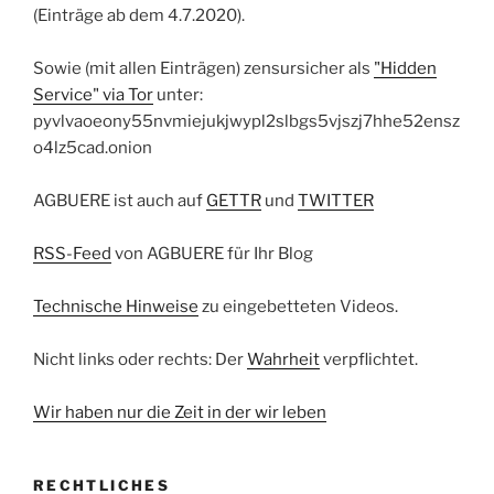
(Einträge ab dem 4.7.2020).
Sowie (mit allen Einträgen) zensursicher als
"Hidden
Service" via Tor
unter:
pyvlvaoeony55nvmiejukjwypl2slbgs5vjszj7hhe52ensz
o4lz5cad.onion
AGBUERE ist auch auf
GETTR
und
TWITTER
RSS-Feed
von AGBUERE für Ihr Blog
Technische Hinweise
zu eingebetteten Videos.
Nicht links oder rechts: Der
Wahrheit
verpflichtet.
Wir haben nur die Zeit in der wir leben
RECHTLICHES