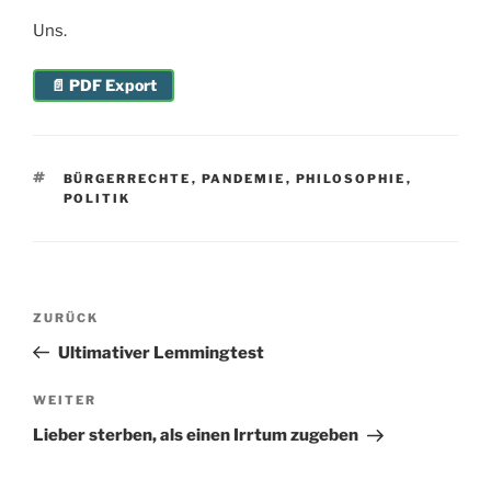
Uns.
📄 PDF Export
SCHLAGWÖRTER
BÜRGERRECHTE
,
PANDEMIE
,
PHILOSOPHIE
,
POLITIK
Beitragsnavigation
Vorheriger
ZURÜCK
Beitrag
Ultimativer Lemmingtest
Nächster
WEITER
Beitrag
Lieber sterben, als einen Irrtum zugeben