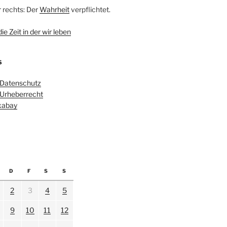
r rechts: Der
Wahrheit
verpflichtet.
e Zeit in der wir leben
S
 Datenschutz
 Urheberrecht
ixabay
D
F
S
S
2
3
4
5
9
10
11
12