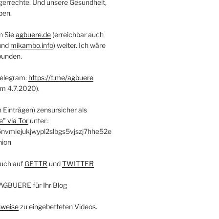
errechte. Und unsere Gesundheit,
ben.
n Sie
agbuere.de
(erreichbar auch
und
mikambo.info
) weiter. Ich wäre
bunden.
Telegram:
https://t.me/agbuere
em 4.7.2020).
n Einträgen) zensursicher als
" via Tor
unter:
nvmiejukjwypl2slbgs5vjszj7hhe52e
nion
uch auf
GETTR
und
TWITTER
AGBUERE für Ihr Blog
nweise
zu eingebetteten Videos.