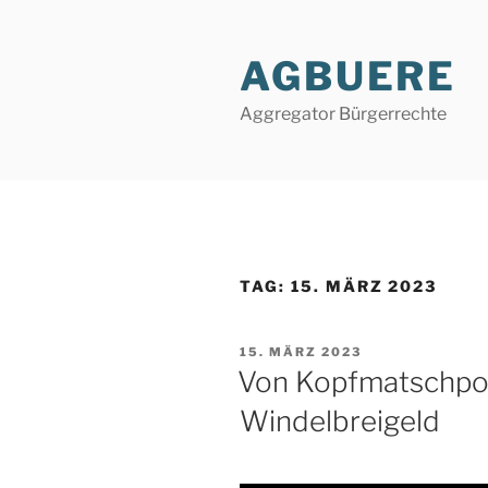
Zum
Inhalt
AGBUERE
springen
Aggregator Bürgerrechte
TAG:
15. MÄRZ 2023
VERÖFFENTLICHT
15. MÄRZ 2023
AM
Von Kopfmatschpol
Windelbreigeld