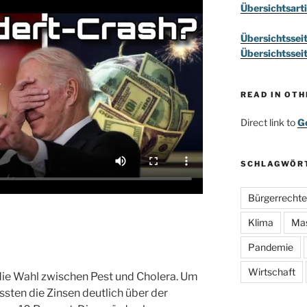
Übersichtsarti
Übersichtssei
Übersichtssei
READ IN OT
Direct link to
Go
SCHLAGWÖR
Bürgerrechte
Klima
Ma
Pandemie
Wirtschaft
die Wahl zwischen Pest und Cholera. Um
ssten die Zinsen deutlich über der