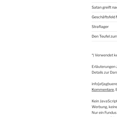
Satan greift n
Geschäftsfeld
Straflager
Den Teufel zum
*) Verwendet ke
Erläuterungen 
Details zur Dar
info[at]agbuere
Kommentare
,
Kein JavaScrip
Werbung, kein
Nur ein Fundus