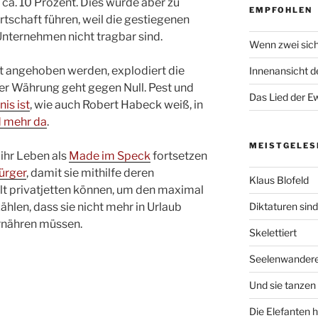
ei ca. 10 Prozent. Dies würde aber zu
EMPFOHLEN
chaft führen, weil die gestiegenen
Unternehmen nicht tragbar sind.
Wenn zwei sich
t angehoben werden, explodiert die
Innenansicht de
 der Währung geht gegen Null. Pest und
Das Lied der Ew
is ist
, wie auch Robert Habeck weiß, in
d mehr da
.
MEISTGELES
 ihr Leben als
Made im Speck
fortsetzen
ürger
, damit sie mithilfe deren
Klaus Blofeld
t privatjetten können, um den maximal
len, dass sie nicht mehr in Urlaub
Diktaturen sin
ernähren müssen.
Skelettiert
Seelenwander
Und sie tanzen 
Die Elefanten 