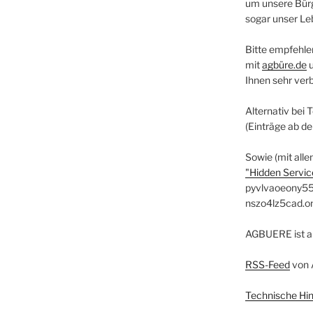
um unsere Bürg
sogar unser Le
Bitte empfehle
mit
agbüre.de
Ihnen sehr ver
Alternativ bei 
(Einträge ab d
Sowie (mit alle
"Hidden Service
pyvlvaoeony55
nszo4lz5cad.o
AGBUERE ist a
RSS-Feed
von 
Technische Hi