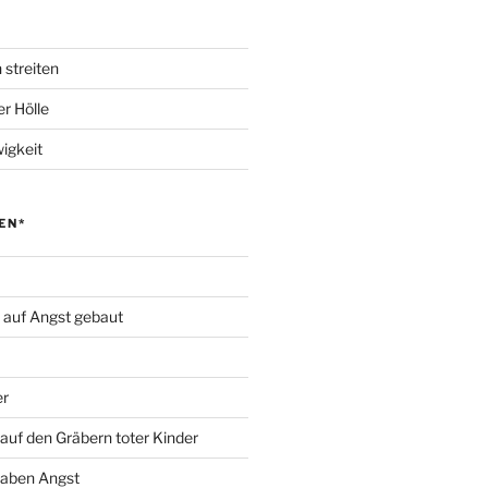
 streiten
r Hölle
igkeit
EN*
d auf Angst gebaut
er
auf den Gräbern toter Kinder
haben Angst