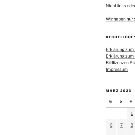
Nicht links ode
Wir haben nur di
RECHTLICHE
Erklärung zum
Erklärung zum
Bildlizenzen P
Impressum
MÄRZ 2023
M
D
M
1
6
7
8