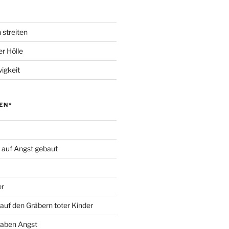
 streiten
r Hölle
igkeit
EN*
d auf Angst gebaut
er
auf den Gräbern toter Kinder
haben Angst