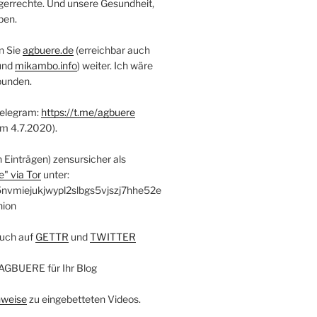
errechte. Und unsere Gesundheit,
ben.
n Sie
agbuere.de
(erreichbar auch
und
mikambo.info
) weiter. Ich wäre
bunden.
Telegram:
https://t.me/agbuere
em 4.7.2020).
n Einträgen) zensursicher als
" via Tor
unter:
nvmiejukjwypl2slbgs5vjszj7hhe52e
nion
uch auf
GETTR
und
TWITTER
AGBUERE für Ihr Blog
nweise
zu eingebetteten Videos.