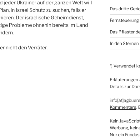
nd jeder Ukrainer auf der ganzen Welt will
Das dritte Geri
an, in Israel Schutz zu suchen, falls er
onieren. Der israelische Geheimdienst,
Fernsteuerung
eftige Probleme ohnehin bereits im Land
Das Pflaster de
ndern.
In den Sternen 
er nicht den Verräter.
*) Verwendet ke
Erläuterungen 
Details zur Dar
info[at]agbuere
Kommentare
,
Kein JavaScrip
Werbung, kein
Nur ein Fundus