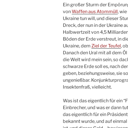
Ein großer Sturm der Empörung
von
Waffen aus Atommüll
, wi
Ukraine tun will, und dieser Stu
Dreck, der nun in der Ukraine a
Halbwertzeit von 4,5 Milliarden
Böden der Erde verstreut, in 
Ukraine, dem
Ziel der Teufel
, o
Danach den Ural mit all dem Ö
die Welt wird mein sein, so dac
schwarze Erde soll es, nach de
geben, beziehungsweise, sie so
ungenießbar. Konjunkturprogr
Insektenfraß, vielleicht.
Was ist das eigentlich für ein 
Einbrecher, und was er dann tut
das eigentlich für ein Präsiden
bekannt wurde, und auf einmal 