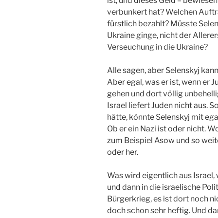
ist, und dieses Geld – bewiese
verbunkert hat? Welchen Auftra
fürstlich bezahlt? Müsste Selen
Ukraine ginge, nicht der Allere
Verseuchung in die Ukraine?
Alle sagen, aber Selenskyj kann 
Aber egal, was er ist, wenn er Ju
gehen und dort völlig unbehelli
Israel liefert Juden nicht aus. S
hätte, könnte Selenskyj mit 
Ob er ein Nazi ist oder nicht. W
zum Beispiel Asow und so weiter
oder her.
Was wird eigentlich aus Israel,
und dann in die israelische Poli
Bürgerkrieg, es ist dort noch ni
doch schon sehr heftig. Und da