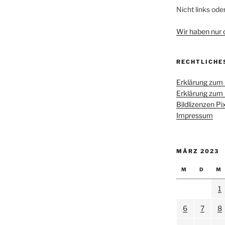
Nicht links ode
Wir haben nur di
RECHTLICHE
Erklärung zum
Erklärung zum
Bildlizenzen P
Impressum
MÄRZ 2023
M
D
M
1
6
7
8