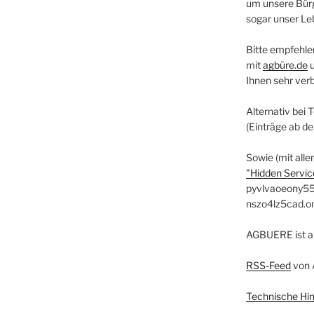
um unsere Bürg
sogar unser Le
Bitte empfehle
mit
agbüre.de
Ihnen sehr ver
Alternativ bei 
(Einträge ab d
Sowie (mit alle
"Hidden Service
pyvlvaoeony55
nszo4lz5cad.o
AGBUERE ist a
RSS-Feed
von 
Technische Hi