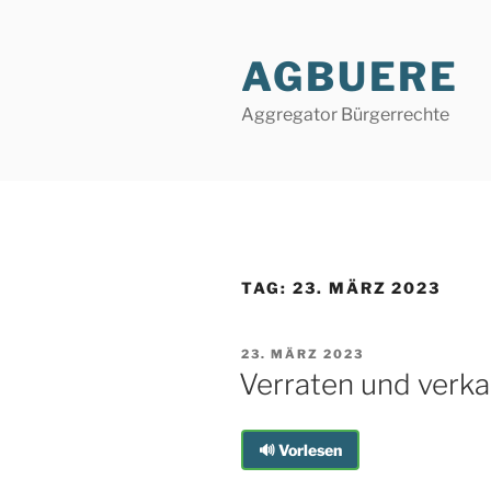
Zum
Inhalt
AGBUERE
springen
Aggregator Bürgerrechte
TAG:
23. MÄRZ 2023
VERÖFFENTLICHT
23. MÄRZ 2023
AM
Verraten und verka
🔊 Vorlesen