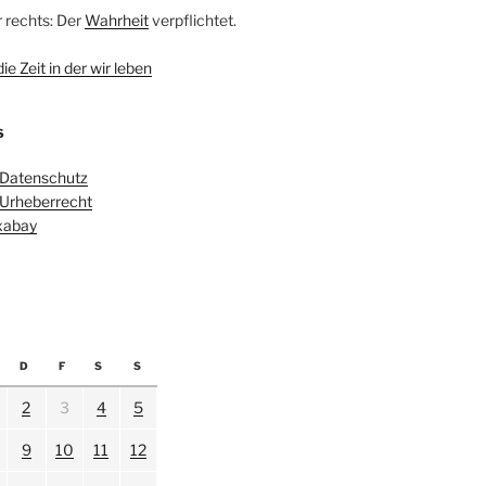
r rechts: Der
Wahrheit
verpflichtet.
e Zeit in der wir leben
S
 Datenschutz
 Urheberrecht
ixabay
D
F
S
S
2
3
4
5
9
10
11
12