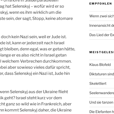
n – offshore in Steuerparadiesen
EMPFOHLEN
g hat Selenskyj – wofür wird er so
skyj, wenn es ihm wirklich um die
Wenn zwei sich
rste sein, der sagt, Stopp, keine atomare
Innenansicht de
Das Lied der Ew
doch kein Nazi sein, weil er Jude ist.
de ist, kann er jederzeit nach Israel
gt bleiben, denn egal, was er getan hätte,
MEISTGELES
olange er es also nicht in Israel getan
egal welchem Verbrechen durchkommen.
Klaus Blofeld
obei aber sowieso vieles dafür spricht,
, dass Selenskyj ein Nazi ist, Jude hin
Diktaturen sin
Skelettiert
 wenn Selenskyj aus der Ukraine flieht
Seelenwander
tik geht? Israel steht kurz vor dem
Und sie tanzen 
cht ganz so wild wie in Frankreich, aber
nn kommt Selenskyj daher, die Ukraine
Die Elefanten 