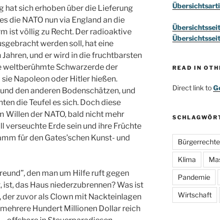
Übersichtsarti
 hat sich erhoben über die Lieferung
e es die NATO nun via England an die
Übersichtssei
rm ist völlig zu Recht. Der radioaktive
Übersichtssei
usgebracht werden soll, hat eine
 Jahren, und er wird in die fruchtbarsten
die weltberühmte Schwarzerde der
READ IN OT
b sie Napoleon oder Hitler hießen.
Direct link to
Go
l und den anderen Bodenschätzen, und
hten die Teufel es sich. Doch diese
m Willen der NATO, bald nicht mehr
SCHLAGWÖR
ll verseuchte Erde sein und ihre Früchte
amm für den Gates’schen Kunst- und
Bürgerrechte
Klima
Ma
“Freund”, den man um Hilfe ruft gegen
Pandemie
, ist, das Haus niederzubrennen? Was ist
Wirtschaft
t, der zuvor als Clown mit Nackteinlagen
mehrere Hundert Millionen Dollar reich