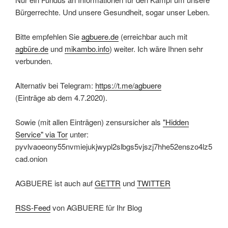
Bürgerrechte. Und unsere Gesundheit, sogar unser Leben.
Bitte empfehlen Sie
agbuere.de
(erreichbar auch mit
agbüre.de
und
mikambo.info
) weiter. Ich wäre Ihnen sehr
verbunden.
Alternativ bei Telegram:
https://t.me/agbuere
(Einträge ab dem 4.7.2020).
Sowie (mit allen Einträgen) zensursicher als
"Hidden
Service" via Tor
unter:
pyvlvaoeony55nvmiejukjwypl2slbgs5vjszj7hhe52enszo4lz5
cad.onion
AGBUERE ist auch auf
GETTR
und
TWITTER
RSS-Feed
von AGBUERE für Ihr Blog