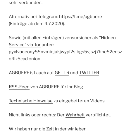
sehr verbunden.
Alternativ bei Telegram:
https://t.me/agbuere
(Einträge ab dem 4.7.2020).
Sowie (mit allen Einträgen) zensursicher als
"Hidden
Service" via Tor
unter:
pyvlvaoeony55nvmiejukjwypl2slbgs5vjszj7hhe52ensz
o4lz5cad.onion
AGBUERE ist auch auf
GETTR
und
TWITTER
RSS-Feed
von AGBUERE für Ihr Blog
Technische Hinweise
zu eingebetteten Videos.
Nicht links oder rechts: Der
Wahrheit
verpflichtet.
Wir haben nur die Zeit in der wir leben