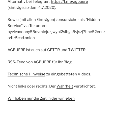
Alternativ bei Telegram:
https://t.me/agbuere
(Einträge ab dem 4.7.2020).
Sowie (mit allen Einträgen) zensursicher als
"Hidden
Service" via Tor
unter:
pyvlvaoeony55nvmiejukjwypl2slbgs5vjszj7hhe52ensz
o4lz5cad.onion
AGBUERE ist auch auf
GETTR
und
TWITTER
RSS-Feed
von AGBUERE für Ihr Blog
Technische Hinweise
zu eingebetteten Videos.
Nicht links oder rechts: Der
Wahrheit
verpflichtet.
Wir haben nur die Zeit in der wir leben