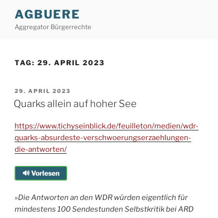
Zum
AGBUERE
Inhalt
Aggregator Bürgerrechte
springen
TAG:
29. APRIL 2023
VERÖFFENTLICHT
29. APRIL 2023
AM
Quarks allein auf hoher See
https://www.tichyseinblick.de/feuilleton/medien/wdr-
quarks-absurdeste-verschwoerungserzaehlungen-
die-antworten/
🔊 Vorlesen
»Die Antworten an den WDR würden eigentlich für
mindestens 100 Sendestunden Selbstkritik bei ARD