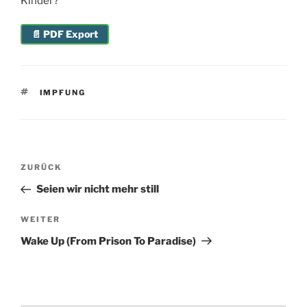
Kinder?
📄 PDF Export
SCHLAGWÖRTER
IMPFUNG
Beitragsnavigation
Vorheriger
ZURÜCK
Beitrag
Seien wir nicht mehr still
Nächster
WEITER
Beitrag
Wake Up (From Prison To Paradise)