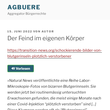
Zum
AGBUERE
Inhalt
Aggregator Bürgerrechte
springen
VERÖFFENTLICHT
15. JUNI 2022
VON
AUTOR
AM
Der Feind im eigenen Körper
https://transition-news.org/schockierende-bilder-von-
blutgerinseln-plotzlich-verstorbener
🔊 Vorlesen
»Natural News veröffentlichte eine Reihe Labor-
Mikroskopie-Fotos von bizarren Blutgerinnseln. Sie
werden jetzt bei routinemässig untersuchten
Erwachsenen gefunden, die meist einige Monate nach
einer Covid-Injektion “plötzlich verstorben” sind […]