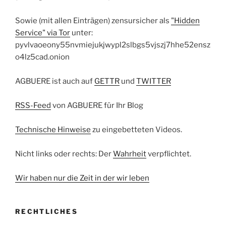
Sowie (mit allen Einträgen) zensursicher als
"Hidden
Service" via Tor
unter:
pyvlvaoeony55nvmiejukjwypl2slbgs5vjszj7hhe52ensz
o4lz5cad.onion
AGBUERE ist auch auf
GETTR
und
TWITTER
RSS-Feed
von AGBUERE für Ihr Blog
Technische Hinweise
zu eingebetteten Videos.
Nicht links oder rechts: Der
Wahrheit
verpflichtet.
Wir haben nur die Zeit in der wir leben
RECHTLICHES