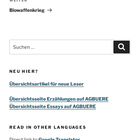
Nächster
WEITER
Beitrag
Biowaffenkrieg
Suchen
Suche
nach:
NEU HIER?
Übersichtsartikel für neue Leser
Übersichtsseite Erzählungen auf AGBUERE
Übersichtsseite Essays auf AGBUERE
READ IN OTHER LANGUAGES
Direct link to
Google Translator