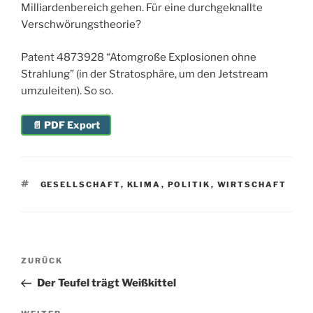
Milliardenbereich gehen. Für eine durchgeknallte
Verschwörungstheorie?
Patent 4873928 “Atomgroße Explosionen ohne
Strahlung” (in der Stratosphäre, um den Jetstream
umzuleiten). So so.
📄 PDF Export
SCHLAGWÖRTER
GESELLSCHAFT
,
KLIMA
,
POLITIK
,
WIRTSCHAFT
Beitragsnavigation
Vorheriger
ZURÜCK
Beitrag
Der Teufel trägt Weißkittel