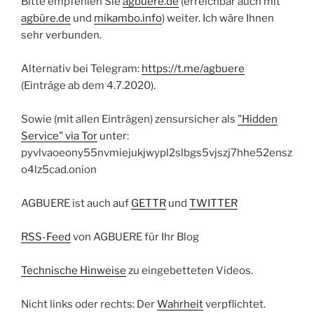
Bitte empfehlen Sie
agbuere.de
(erreichbar auch mit
agbüre.de
und
mikambo.info
) weiter. Ich wäre Ihnen
sehr verbunden.
Alternativ bei Telegram:
https://t.me/agbuere
(Einträge ab dem 4.7.2020).
Sowie (mit allen Einträgen) zensursicher als
"Hidden
Service" via Tor
unter:
pyvlvaoeony55nvmiejukjwypl2slbgs5vjszj7hhe52ensz
o4lz5cad.onion
AGBUERE ist auch auf
GETTR
und
TWITTER
RSS-Feed
von AGBUERE für Ihr Blog
Technische Hinweise
zu eingebetteten Videos.
Nicht links oder rechts: Der
Wahrheit
verpflichtet.