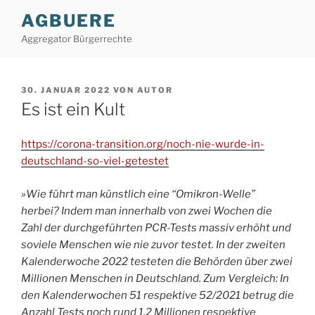
Zum
AGBUERE
Inhalt
Aggregator Bürgerrechte
springen
VERÖFFENTLICHT
30. JANUAR 2022
VON
AUTOR
AM
Es ist ein Kult
https://corona-transition.org/noch-nie-wurde-in-
deutschland-so-viel-getestet
»Wie führt man künstlich eine “Omikron-Welle”
herbei?
Indem man innerhalb von zwei Wochen die
Zahl der durchgeführten PCR-Tests massiv erhöht und
soviele Menschen wie nie zuvor testet. In der zweiten
Kalenderwoche 2022 testeten die Behörden über zwei
Millionen Menschen in Deutschland. Zum Vergleich: In
den Kalenderwochen 51 respektive 52/2021 betrug die
Anzahl Tests noch rund 1,2 Millionen respektive