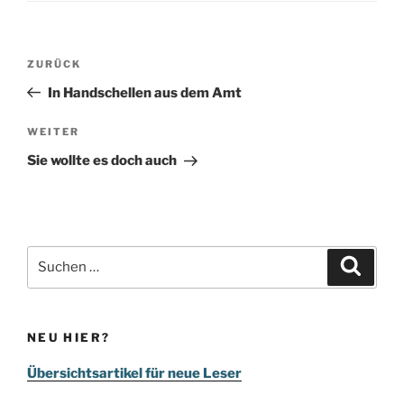
Beitragsnavigation
Vorheriger
ZURÜCK
Beitrag
In Handschellen aus dem Amt
Nächster
WEITER
Beitrag
Sie wollte es doch auch
Suchen
Suche
nach:
NEU HIER?
Übersichtsartikel für neue Leser