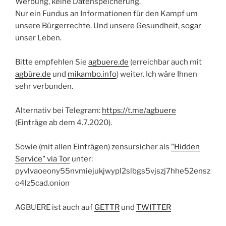
Werbung, keine Datenspeicherung.
Nur ein Fundus an Informationen für den Kampf um
unsere Bürgerrechte. Und unsere Gesundheit, sogar
unser Leben.
Bitte empfehlen Sie
agbuere.de
(erreichbar auch mit
agbüre.de
und
mikambo.info
) weiter. Ich wäre Ihnen
sehr verbunden.
Alternativ bei Telegram:
https://t.me/agbuere
(Einträge ab dem 4.7.2020).
Sowie (mit allen Einträgen) zensursicher als
"Hidden
Service" via Tor
unter:
pyvlvaoeony55nvmiejukjwypl2slbgs5vjszj7hhe52ensz
o4lz5cad.onion
AGBUERE ist auch auf
GETTR
und
TWITTER