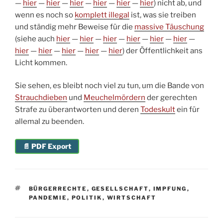
—
hier
—
hier
—
hier
—
hier
—
hier
—
hier
) nicht ab, und
wenn es noch so
komplett illegal
ist, was sie treiben
und ständig mehr Beweise für die
massive Täuschung
(siehe auch
hier
—
hier
—
hier
—
hier
—
hier
—
hier
—
hier
—
hier
—
hier
—
hier
—
hier
) der Öffentlichkeit ans
Licht kommen.
Sie sehen, es bleibt noch viel zu tun, um die Bande von
Strauchdieben
und
Meuchelmördern
der gerechten
Strafe zu überantworten und deren
Todeskult
ein für
allemal zu beenden.
📄 PDF Export
SCHLAGWÖRTER
BÜRGERRECHTE
,
GESELLSCHAFT
,
IMPFUNG
,
PANDEMIE
,
POLITIK
,
WIRTSCHAFT