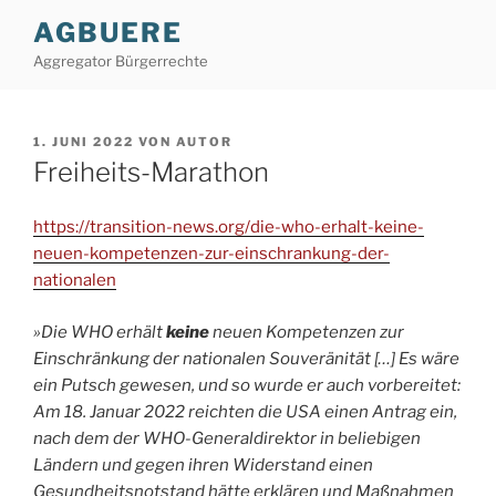
Zum
AGBUERE
Inhalt
Aggregator Bürgerrechte
springen
VERÖFFENTLICHT
1. JUNI 2022
VON
AUTOR
AM
Freiheits-Marathon
https://transition-news.org/die-who-erhalt-keine-
neuen-kompetenzen-zur-einschrankung-der-
nationalen
»Die WHO erhält
keine
neuen Kompetenzen zur
Einschränkung der nationalen Souveränität […] Es wäre
ein Putsch gewesen, und so wurde er auch vorbereitet:
Am 18. Januar 2022 reichten die USA einen Antrag ein,
nach dem der WHO-Generaldirektor in beliebigen
Ländern und gegen ihren Widerstand einen
Gesundheitsnotstand hätte erklären und Maßnahmen