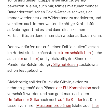
sollte also diesen Etappensieg nicht zu gering
bewerten. Vielen, auch mir, fällt es mit zunehmender
Dauer der teuflischen Covid-Attacke schwer, sich
immer wieder neu zum Widerstand zu motivieren, und
vor allem auch immer weiter die nötige Kraft dafür
aufzubringen. Und es sind dann diese kleinen
Fortschritte, an denen man sich wieder aufbauen kann.
Denn wir dürfen uns auf keinen Fall “einlullen” lassen.
Im Herbst sind die nächsten
extrem schädlichen
(siehe
auch
hier
und
hier
) und gleichzeitig (im Sinne der
Pandemie-Bekämpfung)
völlig nutzlosen
Lockdowns
schon fest gebucht.
Gleichzeitig soll der Druck, die Gift-Injektion zu
nehmen, gemäß den Plänen
der EU-Kommission
noch
verschärft werden und nun geht man nach dem
Umfaller der Stiko
auch noch
auf die Kinder
los. Die
lassen von ihren
Massenmordplänen
(siehe auch
hier