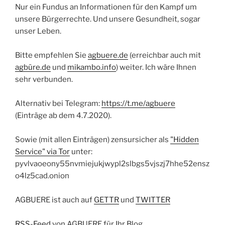
Nur ein Fundus an Informationen für den Kampf um
unsere Bürgerrechte. Und unsere Gesundheit, sogar
unser Leben.
Bitte empfehlen Sie
agbuere.de
(erreichbar auch mit
agbüre.de
und
mikambo.info
) weiter. Ich wäre Ihnen
sehr verbunden.
Alternativ bei Telegram:
https://t.me/agbuere
(Einträge ab dem 4.7.2020).
Sowie (mit allen Einträgen) zensursicher als
"Hidden
Service" via Tor
unter:
pyvlvaoeony55nvmiejukjwypl2slbgs5vjszj7hhe52ensz
o4lz5cad.onion
AGBUERE ist auch auf
GETTR
und
TWITTER
RSS-Feed
von AGBUERE für Ihr Blog