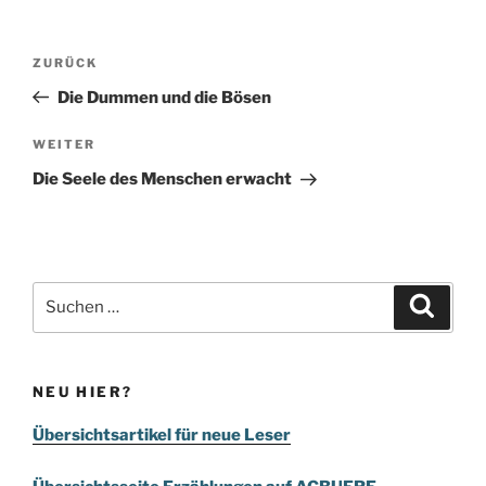
Beitragsnavigation
Vorheriger
ZURÜCK
Beitrag
Die Dummen und die Bösen
Nächster
WEITER
Beitrag
Die Seele des Menschen erwacht
Suchen
Suche
nach:
NEU HIER?
Übersichtsartikel für neue Leser